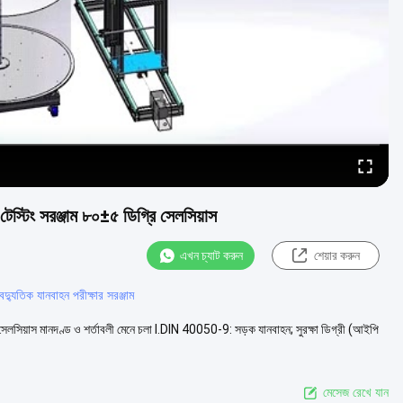
্টিং সরঞ্জাম ৮০±৫ ডিগ্রি সেলসিয়াস
এখন চ্যাট করুন
শেয়ার করুন
যুতিক যানবাহন পরীক্ষার সরঞ্জাম
েলসিয়াস মানদণ্ড ও শর্তাবলী মেনে চলা I.DIN 40050-9: সড়ক যানবাহন; সুরক্ষা ডিগ্রী (আইপি
মেসেজ রেখে যান