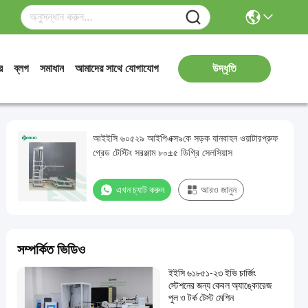
র
ব্লগ
সমাধান
আমাদের সাথে যোগাযোগ
উদ্ধৃতি
আইইসি ৬০৫২৯ আইপিএক্স৯কে সড়ক যানবাহন ওয়াটারপ্রুফ
গ্রেড টেস্টিং সরঞ্জাম ৮০±৫ ডিগ্রি সেলসিয়াস
এখন চ্যাট করুন
আরও জানুন
সম্পর্কিত ভিডিও
ইইসি ৬১৮৫১-২৩ ইভি চার্জিং
স্টেশনের জন্য কেবল অ্যাঙ্কোরেজ
পুল ও টর্ক টেস্ট মেশিন