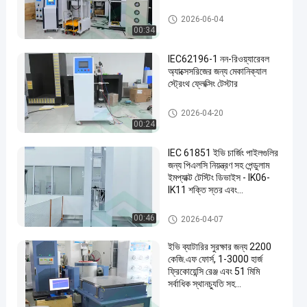
বৈদ্যুতিক যানবাহন পরীক্ষার সরঞ্জাম
2026-06-04
00:34
IEC62196-1 নন-রিওয়্যারেবল
অ্যাক্সেসরিজের জন্য মেকানিক্যাল
স্ট্রেংথ ফ্লেক্সিং টেস্টার
বৈদ্যুতিক যানবাহন পরীক্ষার সরঞ্জাম
2026-04-20
00:24
IEC 61851 ইভি চার্জিং পাইলগুলির
জন্য পিএলসি নিয়ন্ত্রণ সহ পেন্ডুলাম
ইমপ্যাক্ট টেস্টিং ডিভাইস - IK06-
IK11 শক্তি স্তর এবং
সামঞ্জস্যযোগ্য ইমপ্যাক্ট উচ্চতা
বৈদ্যুতিক যানবাহন পরীক্ষার সরঞ্জাম
00:46
2026-04-07
ইভি ব্যাটারির সুরক্ষার জন্য 2200
কেজি.এফ ফোর্স, 1-3000 হার্জ
ফ্রিকোয়েন্সি রেঞ্জ এবং 51 মিমি
সর্বাধিক স্থানচ্যুতি সহ
ইলেক্ট্রোম্যাগনেটিক কম্পন পরীক্ষার