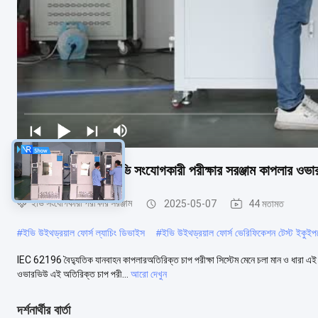
আইইসি 62196-3 ইভি সংযোগকারী পরীক্ষার সরঞ্জাম কাপলার ওভার প
ইভি সংযোগকারী পরীক্ষার সরঞ্জাম
2025-05-07
44 মতামত
#
ইভি উইথড্রয়াল ফোর্স ল্যাচিং ডিভাইস
#
ইভি উইথড্রয়াল ফোর্স ভেরিফিকেশন টেস্ট ইকুইপমে
IEC 62196 বৈদ্যুতিক যানবাহন কাপলারঅতিরিক্ত চাপ পরীক্ষা সিস্টেম মেনে চলা মান ও ধারা এই ম
ওভারভিউ এই অতিরিক্ত চাপ পরী...
আরো দেখুন
দর্শনার্থীর বার্তা