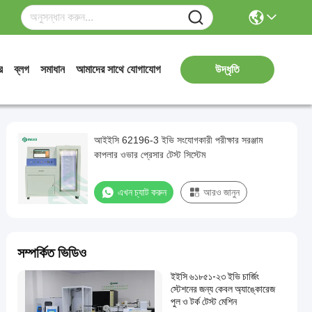
র
ব্লগ
সমাধান
আমাদের সাথে যোগাযোগ
উদ্ধৃতি
আইইসি 62196-3 ইভি সংযোগকারী পরীক্ষার সরঞ্জাম
কাপলার ওভার প্রেসার টেস্ট সিস্টেম
এখন চ্যাট করুন
আরও জানুন
সম্পর্কিত ভিডিও
ইইসি ৬১৮৫১-২৩ ইভি চার্জিং
স্টেশনের জন্য কেবল অ্যাঙ্কোরেজ
পুল ও টর্ক টেস্ট মেশিন