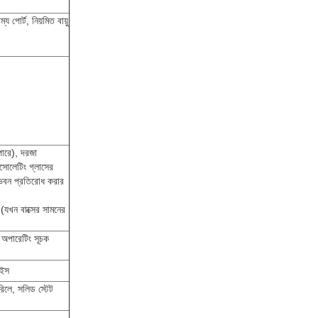
 পোর্ট, নিয়মিত বায়ু
পারে), দরজা
সোলেটিং গ্লাসের
ভবন প্রতিরোধ করার
(যখন বাক্সের সামনের
া, অপারেটিং সূচক
াইস
 রিলে, সলিড স্টেট