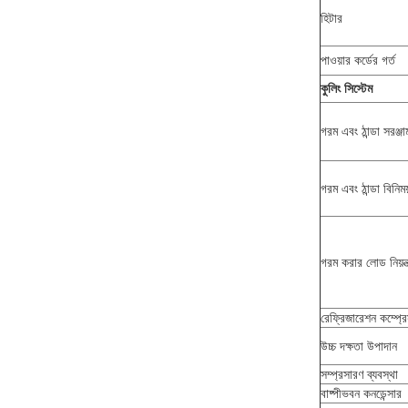
হিটার
পাওয়ার কর্ডের গর্ত
কুলিং সিস্টেম
গরম এবং ঠান্ডা সরঞ্জা
গরম এবং ঠান্ডা বিনিম
গরম করার লোড নিয়ন্ত
রেফ্রিজারেশন কম্প্র
উচ্চ দক্ষতা উপাদান
সম্প্রসারণ ব্যবস্থা
বাষ্পীভবন কনডেন্সার