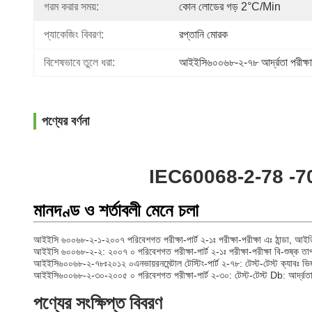
গরম করার সময়:
কোন লোডের গড় 2°C/min
প্যাকেজিং বিবরণ:
রপ্তানি মোরক
বিশেষভাবে তুলে ধরা:
আইইসি৬০০৬৮-২-৭৮ আর্দ্রতা পরীক্ষা 
পণ্যের বর্ণনা
IEC60068-2-78 -70°C ঠান
মানদণ্ড ও শর্তাবলী মেনে চলা
আইইসি ৬০০৬৮-২-১-২০০৭ পরিবেশগত পরীক্ষা-পার্ট ২-১ঃ পরীক্ষা-পরীক্ষা এঃ ঠান্ডা, আইড
আইইসি ৬০০৬৮-২-২: ২০০৭ ০ পরিবেশগত পরীক্ষা-পার্ট ২-১ঃ পরীক্ষা-পরীক্ষা বি-শুষ্ক ত
আইইসি৬০০৬৮-২-৭৮ঃ২০১২ ০এনভায়রনমেন্টাল টেস্টিং-পার্ট ২-৭৮: টেস্ট-টেস্ট ক্যাবঃ ভ
আইইসি৬০০৬৮-২-৩০-২০০৫ ০ পরিবেশগত পরীক্ষা-পার্ট ২-৩০: টেস্ট-টেস্ট Db: আর্দ্রতা 
পণ্যের সংক্ষিপ্ত বিবরণ