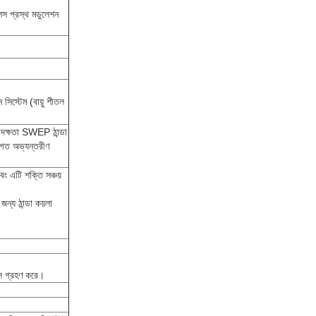
লস প্রস্থ মডুলেশন
 সিস্টেম (বায়ু শীতল
চ দক্ষতা SWEP ঠান্ডা
যগত অভ্যন্তরীণ
বং এটি শক্তি সঞ্চয়
ন্য ঠান্ডা কয়লা
ইস গ্রহণ করে।