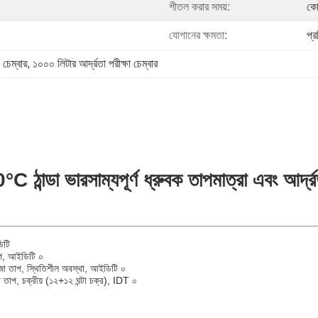
শীতল করার সময়:
কো
যোগানের ক্ষমতা:
প্
চেম্বার
, 
১০০০ লিটার আর্দ্রতা পরীক্ষা চেম্বার
্ডা ভারসাম্যপূর্ণ ধ্রুবক তাপমাত্রা এবং আর্দ্র
িটি
াপ, আইডিটি ০
িজা তাপ, স্থিতিশীল অবস্থা, আইডিটি ০
তাপ, চক্রীয় (১২+১২ ঘন্টা চক্র), IDT ০