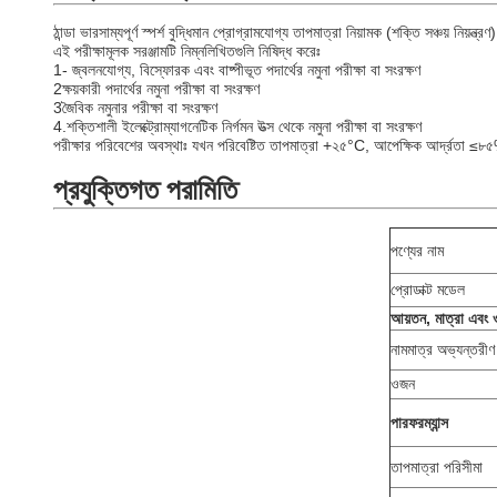
ঠান্ডা ভারসাম্যপূর্ণ স্পর্শ বুদ্ধিমান প্রোগ্রামযোগ্য তাপমাত্রা নিয়ামক (শক্তি সঞ্চয় নিয়ন্ত্রণ)
এই পরীক্ষামূলক সরঞ্জামটি নিম্নলিখিতগুলি নিষিদ্ধ করেঃ
1- জ্বলনযোগ্য, বিস্ফোরক এবং বাষ্পীভূত পদার্থের নমুনা পরীক্ষা বা সংরক্ষণ
2ক্ষয়কারী পদার্থের নমুনা পরীক্ষা বা সংরক্ষণ
3জৈবিক নমুনার পরীক্ষা বা সংরক্ষণ
4.শক্তিশালী ইলেক্ট্রোম্যাগনেটিক নির্গমন উত্স থেকে নমুনা পরীক্ষা বা সংরক্ষণ
পরীক্ষার পরিবেশের অবস্থাঃ যখন পরিবেষ্টিত তাপমাত্রা +২৫°C, আপেক্ষিক আর্দ্রতা ≤৮৫%
প্রযুক্তিগত পরামিতি
পণ্যের নাম
প্রোডাক্ট মডেল
আয়তন, মাত্রা এবং
নামমাত্র অভ্যন্তরী
ওজন
পারফরম্যান্স
তাপমাত্রা পরিসীমা