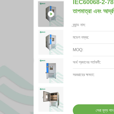
IEC60068-2-78 -70°
তাপমাত্রা এবং আর্দ্
ব্র্যান্ড নাম:
মডেল নম্বর:
MOQ:
অর্থ প্রদানের শর্তাবলী:
সরবরাহের ক্ষমতা:
সেরা মূল্য পান