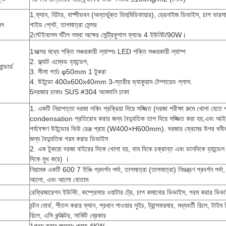
1.
ফ্যান, হিটার, বাষ্পীভবন (অন্তর্ভুক্ত ডিহুমিডিফায়ার), ড্রেনাইজ ডিভাইস, চাপ ভারসাম্য
েল
গাইড প্লেট, তাপমাত্রা সেন্সর
2স্টেইনলেস স্টীল লম্বা অক্ষের সেন্ট্রিফুগাল ফ্যানঃ 4 ইউনিট/90W।
1বক্সের মধ্যে শক্তি সঞ্চয়কারী ল্যাম্পঃ LED শক্তি সঞ্চয়কারী ল্যাম্প
2. ফ্ল্যাট এম্বেড হ্যান্ডেল,
ন্ডার্ড
3. সীসা গর্তঃ φ50mm 1 টুকরা
4. উইন্ডো 400x600x40mm 3-স্তরীয় ভ্যাকুয়াম টেম্পারেড গ্লাস.
5দরজার চাকাঃ SUS #304 আমদানি চাকা
1. একটি নিরাপত্তা দরজা লকিং প্রক্রিয়া দিয়ে সজ্জিত (দরজা পরীক্ষা রুমে খোলা যেতে 
condensation প্রতিরোধ করার জন্য বৈদ্যুতিক তাপ দিয়ে সজ্জিত করা হয়,এবং আই
পর্যবেক্ষণ উইন্ডোর ভিউ রেঞ্জ প্রায় (W400×H600mm). দরজার ফ্রেমের উপর ঘনী
জন্য বৈদ্যুতিক গরম করার ডিভাইস
2. এক টুকরো দরজা বাইরের দিকে খোলা হয়, বাম দিকে চক্রান্ত এবং ডানদিকে হ্যান্ডেল 
দিকে মুখ করে) ।
নিয়ামক একটি 600 7 ইঞ্চি প্রদর্শন পর্দা, তাপমাত্রা (তাপমাত্রা) নিয়ন্ত্রণ প্রদর্শন পর্দ
আলো, এবং আলো বোতাম
রেফ্রিজারেশন ইউনিট, কম্প্রেসার ওয়াটার ট্রে, চাপ কমানোর ডিভাইস, গরম করার ডিভ
বন্টন বোর্ড, শীতল করার ফ্যান, প্রধান পাওয়ার সুইচ, ট্রান্সফরমার, মধ্যবর্তী রিলে, টাইম
রিলে, এসি কন্টাক্টর, সার্কিট ব্রেকার