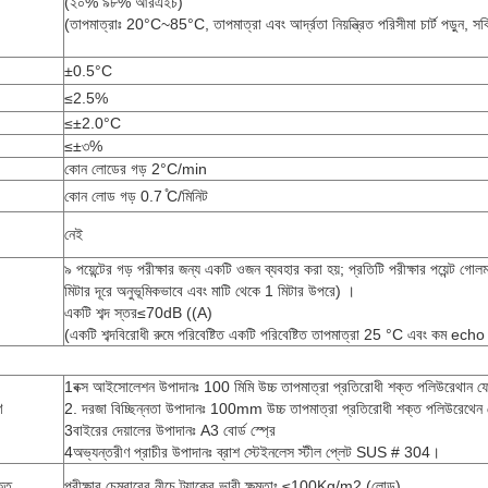
(২০% ৯৮% আরএইচ)
(তাপমাত্রাঃ 20°C~85°C, তাপমাত্রা এবং আর্দ্রতা নিয়ন্ত্রিত পরিসীমা চার্ট পড়ুন, স
±0.5°C
≤2.5%
≤±2.0°C
≤±৩%
কোন লোডের গড় 2°C/min
কোন লোড গড় 0.7 ̊C/মিনিট
নেই
৯ পয়েন্টের গড় পরীক্ষার জন্য একটি ওজন ব্যবহার করা হয়; প্রতিটি পরীক্ষার পয়েন্ট গ
মিটার দূরে অনুভূমিকভাবে এবং মাটি থেকে 1 মিটার উপরে) ।
একটি শব্দ স্তর≤70dB ((A)
(একটি শব্দবিরোধী রুমে পরিবেষ্টিত একটি পরিবেষ্টিত তাপমাত্রা 25 °C এবং কম echo স
1বক্স আইসোলেশন উপাদানঃ 100 মিমি উচ্চ তাপমাত্রা প্রতিরোধী শক্ত পলিউরেথান ফো
ণ
2. দরজা বিচ্ছিন্নতা উপাদানঃ 100mm উচ্চ তাপমাত্রা প্রতিরোধী শক্ত পলিউরেথেন
3বাইরের দেয়ালের উপাদানঃ A3 বোর্ড স্প্রে
4অভ্যন্তরীণ প্রাচীর উপাদানঃ ব্রাশ স্টেইনলেস স্টীল প্লেট SUS # 304।
তি
পরীক্ষার চেম্বারের নীচে ট্র্যাকের ভারী ক্ষমতাঃ ≤100Kg/m2 (লোড)