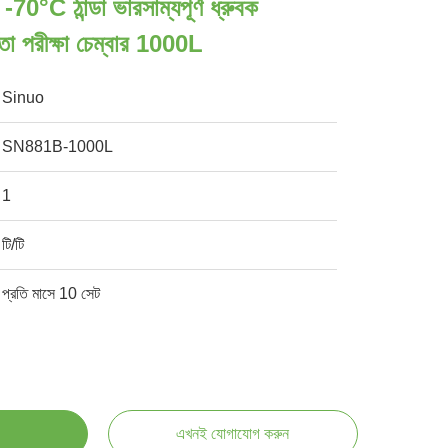
C ঠান্ডা ভারসাম্যপূর্ণ ধ্রুবক
রতা পরীক্ষা চেম্বার 1000L
Sinuo
SN881B-1000L
1
টি/টি
প্রতি মাসে 10 সেট
এখনই যোগাযোগ করুন