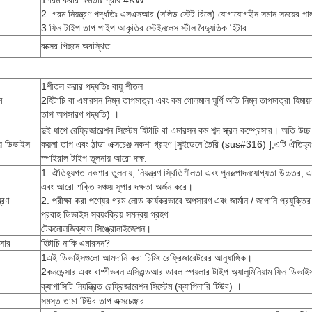
1গরম করার ক্ষমতাঃ প্রায় 4KW
2. গরম নিয়ন্ত্রণ পদ্ধতিঃ এসএসআর (সলিড স্টেট রিলে) যোগাযোগহীন সমান সময়ের পা
3.ফিন টাইপ তাপ পাইপ আকৃতির স্টেইনলেস স্টীল বৈদ্যুতিক হিটার
বক্সের পিছনে অবস্থিত
1শীতল করার পদ্ধতিঃ বায়ু শীতল
ম
2হিটাচি বা এমারসন নিম্ন তাপমাত্রা এবং কম গোলমাল ঘূর্ণি অতি নিম্ন তাপমাত্রা হিমায়ন
তাপ অপসারণ পদ্ধতি) ।
দুই ধাপে রেফ্রিজারেশন সিস্টেম হিটাচি বা এমারসন কম শব্দ স্ক্রল কম্প্রেসার। অতি উচ্
য় ডিভাইস
কয়লা তাপ এবং ঠান্ডা এক্সচেঞ্জ নকশা গ্রহণ [সুইডেনে তৈরি (sus#316) ],এটি ঐতিহ্
স্পাইরাল টাইপ তুলনায় আরো দক্ষ.
1. ঐতিহ্যগত নকশার তুলনায়, নিয়ন্ত্রণ স্থিতিশীলতা এবং পুনরুত্পাদনযোগ্যতা উচ্চতর, এ
এবং আরো শক্তি সঞ্চয় সুপার দক্ষতা অর্জন করে।
্রণ
2. পরীক্ষা করা পণ্যের গরম লোড কার্যকরভাবে অপসারণ এবং জার্মান / জাপানি প্রযুক্তির জ
প্রবাহ ডিভাইস স্বয়ংক্রিয় সমন্বয় গ্রহণ
টেকনোলজিক্যাল সিঙ্ক্রোনাইজেশন।
েসার
হিটাচি নাকি এমারসন?
1এই ডিভাইসগুলো আমদানি করা চিমিং রেফ্রিজারেটরের আনুষাঙ্গিক।
2কনডেন্সার এবং বাষ্পীভবন এসিএন্ডআর ডাবল স্পয়লার টাইপ অ্যালুমিনিয়াম ফিন ডিভা
ক্যাপাসিটি নিয়ন্ত্রিত রেফ্রিজারেশন সিস্টেম (ক্যাপিলারি টিউব) ।
সমস্ত তামা টিউব তাপ এক্সচেঞ্জার.