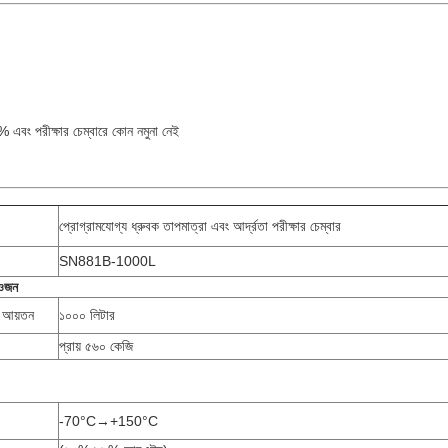
 এবং পরীক্ষার চেম্বারে কোন নমুনা নেই
প্রোগ্রামযোগ্য ধ্রুবক তাপমাত্রা এবং আর্দ্রতা পরীক্ষার চেম্বার
SN881B-1000L
 ওজন
ণ আয়তন
১০০০ লিটার
প্রায় ৫৬০ কেজি
-70°C→+150°C