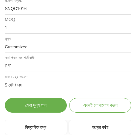
মডেল নম্বর:
SNQC1016
MOQ:
1
মূল্য:
Customized
অর্থ প্রদানের শর্তাবলী:
টি/টি
সরবরাহের ক্ষমতা:
5 সেট / মাস
সেরা মূল্য পান
এখনই যোগাযোগ করুন
বিস্তারিত তথ্য
পণ্যের বর্ণনা