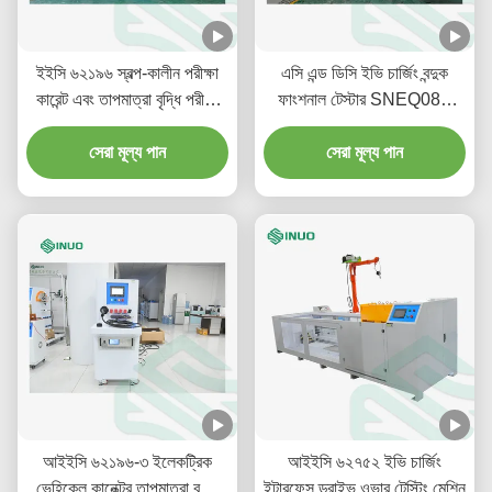
ইইসি ৬২১৯৬ স্বল্প-কালীন পরীক্ষা
এসি এন্ড ডিসি ইভি চার্জিং বন্দুক
কারেন্ট এবং তাপমাত্রা বৃদ্ধি পরীক্ষা
ফাংশনাল টেস্টার SNEQ08।
সিস্টেম ইভি কানেক্টরের জন্য
IEC 62196-1
সেরা মূল্য পান
সেরা মূল্য পান
আইইসি ৬২১৯৬-৩ ইলেকট্রিক
আইইসি ৬২৭৫২ ইভি চার্জিং
ভেহিকেল কানেক্টর তাপমাত্রা বৃদ্ধি
ইন্টারফেস ড্রাইভ ওভার টেস্টিং মেশিন