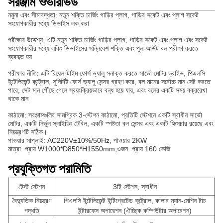
সরঞ্জাম ওভারভিউ
নমুনা এবং সীমাবদ্ধতা: নতুন শক্তি চার্জিং গাড়ির প্লাগ, গাড়ির সকেট এবং প্লাগ সকেট
সংযোগকারীর মধ্যে ডিভাইস লক করা
পরীক্ষার উদ্দেশ্য: এটি নতুন শক্তি চার্জিং গাড়ির প্লাগ, গাড়ির সকেট এবং প্লাগ এবং সকেট
সংযোগকারীর মধ্যে লকিং ডিভাইসের সন্নিবেশ শক্তি এবং পুল-আউট বল পরীক্ষা করতে
ব্যবহৃত হয়
পরীক্ষার নীতি: এটি রিয়েল-টাইম ফোর্স ভ্যালু সনাক্ত করতে সার্ভো মোটর ড্রাইভ, পিএলসি
ইন্টেলিজেন্ট কন্ট্রোল, সুনির্দিষ্ট ফোর্স ভ্যালু সেন্সর গ্রহণ করে, বল মানের সর্বোচ্চ মান সেট করতে
পারে, সেট মান পৌঁছে গেলে স্বয়ংক্রিয়ভাবে বন্ধ হয়ে যায়, এবং বলের একটি সময় বক্ররেখা
থাকে মান
কাঠামো: সরঞ্জামগুলির সামগ্রিক 3-স্টেশন কাঠামো, প্রতিটি স্টেশনে একটি স্বাধীন সার্ভো
মোটর, একটি নির্ভুল স্লাইডিং টেবিল, একটি স্পষ্টতা বল সেন্সর এবং একটি ফিক্সচার রয়েছে এবং
নিয়ন্ত্রণটি সঠিক।
পাওয়ার সাপ্লাই: AC220V±10%/50Hz, পাওয়ার 2KW
মাত্রা: প্রায় W1000*D850*H1550mm;ওজন: প্রায় 160 কেজি
প্রযুক্তিগত পরামিতি
টেস্ট স্টেশন
3টি স্টেশন, স্বাধীন
বৈদ্যুতিক নিয়ন্ত্রণ
পিএলসি ইন্টেলিজেন্ট ইন্টিগ্রেটেড কন্ট্রোল, কালার ম্যান-মেশিন টাচ
পদ্ধতি
ইন্টারফেস অপারেশন (ঐচ্ছিক কম্পিউটার অপারেশন)