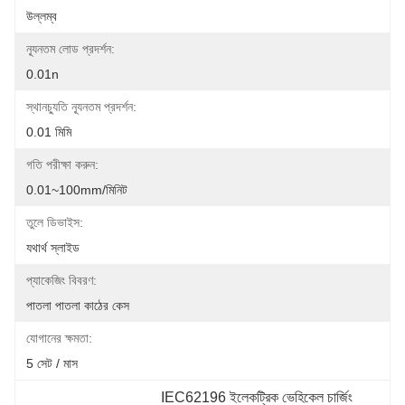
উল্লম্ব
ন্যূনতম লোড প্রদর্শন:
0.01n
স্থানচ্যুতি ন্যূনতম প্রদর্শন:
0.01 মিমি
গতি পরীক্ষা করুন:
0.01~100mm/মিনিট
তুলে ডিভাইস:
যথার্থ স্লাইড
প্যাকেজিং বিবরণ:
পাতলা পাতলা কাঠের কেস
যোগানের ক্ষমতা:
5 সেট / মাস
IEC62196 ইলেকট্রিক ভেহিকেল চার্জিং 