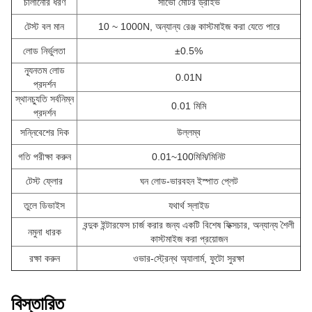
চালানোর ধরণ
সার্ভো মোটর ড্রাইভ
টেস্ট বল মান
10 ~ 1000N, অন্যান্য রেঞ্জ কাস্টমাইজ করা যেতে পারে
লোড নির্ভুলতা
±0.5%
ন্যূনতম লোড
0.01N
প্রদর্শন
স্থানচ্যুতি সর্বনিম্ন
0.01 মিমি
প্রদর্শন
সন্নিবেশের দিক
উল্লম্ব
গতি পরীক্ষা করুন
0.01~100মিমি/মিনিট
টেস্ট ফ্লোর
ঘন লোড-ভারবহন ইস্পাত প্লেট
তুলে ডিভাইস
যথার্থ স্লাইড
বন্দুক ইন্টারফেস চার্জ করার জন্য একটি বিশেষ ফিক্সচার, অন্যান্য শৈলী
নমুনা ধারক
কাস্টমাইজ করা প্রয়োজন
রক্ষা করুন
ওভার-স্ট্রেন্থ অ্যালার্ম, ফুটো সুরক্ষা
বিস্তারিত