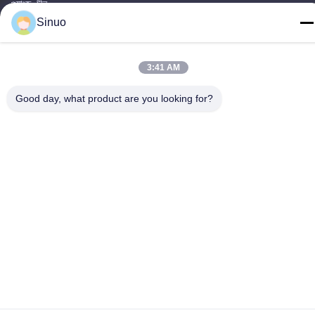
গুয়াংজু, চীন
Sinuo
টেলিফোন
+86--13527656435
3:41 AM
Good day, what product are you looking for?
চীন ভালো মানের বৈদ্যুতিক যানবাহন পরীক্ষার সরঞ্জাম সরবরাহকারী। কপিরাইট © -2026
Sinuo Testing Equipment Co. , Limited সমস্ত অধিকার সংরক্ষিত।
গোপনীয়তা নীতি
|
সাইট ম্যাপ