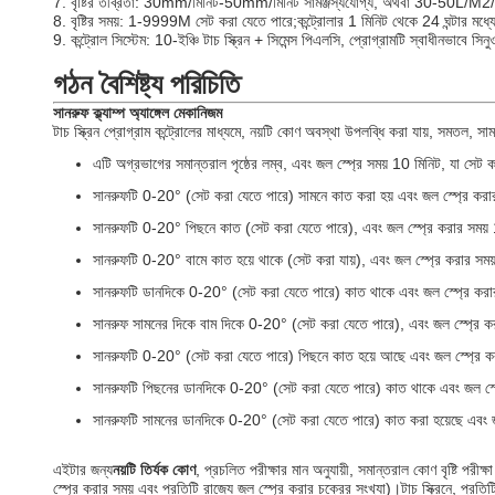
7. বৃষ্টির তীব্রতা: 30mm/মিনিট-50mm/মিনিট সামঞ্জস্যযোগ্য, অথবা 30-50L/M2
8. বৃষ্টির সময়: 1-9999M সেট করা যেতে পারে;কন্ট্রোলার 1 মিনিট থেকে 24 ঘন্টার মধ্য
9. কন্ট্রোল সিস্টেম: 10-ইঞ্চি টাচ স্ক্রিন + সিমেন্স পিএলসি, প্রোগ্রামটি স্বাধীনভাবে সিন
গঠন বৈশিষ্ট্য পরিচিতি
সানরুফ ক্ল্যাম্প অ্যাঙ্গেল মেকানিজম
টাচ স্ক্রিন প্রোগ্রাম কন্ট্রোলের মাধ্যমে, নয়টি কোণ অবস্থা উপলব্ধি করা যায়, সমতল, 
এটি অগ্রভাগের সমান্তরাল পৃষ্ঠের লম্ব, এবং জল স্প্রে সময় 10 মিনিট, যা সেট 
সানরুফটি 0-20° (সেট করা যেতে পারে) সামনে কাত করা হয় এবং জল স্প্রে করা
সানরুফটি 0-20° পিছনে কাত (সেট করা যেতে পারে), এবং জল স্প্রে করার সময়
সানরুফটি 0-20° বামে কাত হয়ে থাকে (সেট করা যায়), এবং জল স্প্রে করার সম
সানরুফটি ডানদিকে 0-20° (সেট করা যেতে পারে) কাত থাকে এবং জল স্প্রে করা
সানরুফ সামনের দিকে বাম দিকে 0-20° (সেট করা যেতে পারে), এবং জল স্প্রে ক
সানরুফটি 0-20° (সেট করা যেতে পারে) পিছনে কাত হয়ে আছে এবং জল স্প্রে ক
সানরুফটি পিছনের ডানদিকে 0-20° (সেট করা যেতে পারে) কাত থাকে এবং জল স্প
সানরুফটি সামনের ডানদিকে 0-20° (সেট করা যেতে পারে) কাত করা হয়েছে এবং জ
এইটার জন্য
নয়টি তির্যক কোণ
, প্রচলিত পরীক্ষার মান অনুযায়ী, সমান্তরাল কোণ বৃষ্টি পর
স্প্রে করার সময় এবং প্রতিটি রাজ্যে জল স্প্রে করার চক্রের সংখ্যা)।টাচ স্ক্রিনে, প্রতি