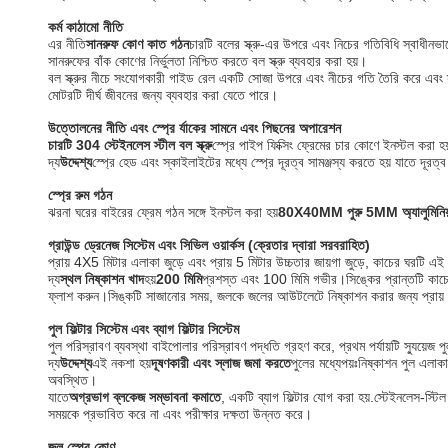
কর্ম কাঠামো নীতি
এর নীতি
সানরুফ কোণ কাত গঠন
চারটি বলের স্ক্রু-এর উপরে এবং নিচের গতিবিধি স্বাধীনভাবে
সানরুফের বাঁক কোণের নির্ভুলতা নিশ্চিত করতে বল স্ক্রু ব্যবহার করা হয়।
বল স্ক্রুর নীচে সংযোগকারী গাইড রেল একটি সোজা উপরে এবং নীচের গতি তৈরি করে এবং স
মোটরটি দীর্ঘ জীবনের জন্য ব্যবহার করা যেতে পারে।
উত্তোলনের নীতি এবং স্প্রে র্যাকের সামনে এবং পিছনের অপারেশন
চারটি 304 স্টেইনলেস স্টীল বল স্ক্রু
স্প্রে পাইপ ফিক্সিং ফ্রেমের চার কোণে ইনস্টল করা 
দ্য
উদ্দেশ্য
স্প্রে হেড এবং স্কাইলাইটের মধ্যে স্প্রে দূরত্ব সামঞ্জস্য করতে হয় যাতে দূ
স্প্রে রুম গঠন
ঝরনা ঘরের বাইরের ফ্রেম গঠন সঙ্গে ইনস্টল করা হয়
80X40MM পুরু 5MM অ্যালুমিনিয়
গ্রাউন্ড ড্রেনেজ সিস্টেম এবং সিভিল ওয়ার্কস (ক্রেতার দ্বারা সরবরাহিত)
প্রায় 4X5 মিটার এলাকা জুড়ে এবং প্রায় 5 মিটার উচ্চতার জায়গা জুড়ে, কাচের ঘরটি এই
দ্য
স্থল নিষ্কাশন খাদ
হয়
200 মিমি
প্রশস্ত এবং 100 মিমি গভীর।সিঙ্কের প্রান্তটি কাচের 
ফ্লাশ করুন।সিঙ্কটি সাজানোর সময়, জলকে জলের আউটলেটে নিষ্কাশন করার জন্য প্রায় 
পুল ফিল্টার সিস্টেম এবং ব্যাগ ফিল্টার সিস্টেম
পুল পরিস্রাবণ ব্যবস্থা বাইপোলার পরিস্রাবণ পদ্ধতি গ্রহণ করে, প্রথম পর্যায়টি স্য
দ্য
উদ্দেশ্য
এই নকশা হয়
দূষণকারী এবং স্লাজ জমা করতে
পুলের মধ্যেপয়ঃনিষ্কাশন পুল এল
অবস্থিত।
যাতে
অগ্রভাগ ব্লকেজ সম্ভাবনা কমাতে
, একটি ব্যাগ ফিল্টার যোগ করা হয়.স্টেইনলেস-স্টি
সময়কে প্রভাবিত করে না এবং পরীক্ষার দক্ষতা উন্নত করে।
জল স্প্রে কোণ