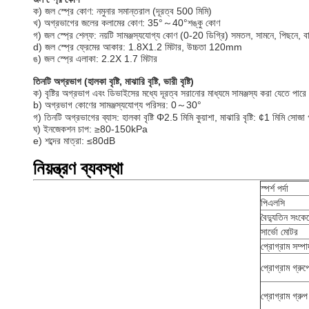
ক) জল স্প্রে কোণ: নমুনার সমান্তরাল (দূরত্ব 500 মিমি)
খ) অগ্রভাগের জলের কলামের কোণ: 35°～40°শঙ্কু কোণ
গ) জল স্প্রে শেল্ফ: নয়টি সামঞ্জস্যযোগ্য কোণ (0-20 ডিগ্রি) সমতল, সামনে, পিছনে, ব
d) জল স্প্রে ফ্রেমের আকার: 1.8X1.2 মিটার, উচ্চতা 120mm
ঙ) জল স্প্রে এলাকা: 2.2X 1.7 মিটার
তিনটি অগ্রভাগ (হালকা বৃষ্টি, মাঝারি বৃষ্টি, ভারী বৃষ্টি)
ক) বৃষ্টির অগ্রভাগ এবং ডিভাইসের মধ্যে দূরত্ব সরানোর মাধ্যমে সামঞ্জস্য করা যেতে পারে
b) অগ্রভাগ কোণের সামঞ্জস্যযোগ্য পরিসর: 0～30°
গ) তিনটি অগ্রভাগের ব্যাস: হালকা বৃষ্টি Φ2.5 মিমি কুয়াশা, মাঝারি বৃষ্টি: ¢1 মিমি স
ঘ) ইনজেকশন চাপ: ≥80-150kPa
e) শব্দের মাত্রা: ≤80dB
নিয়ন্ত্রণ ব্যবস্থা
স্পর্শ পর্দা
পিএলসি
বৈদ্যুতিন সংকে
সার্ভো মোটর
প্রোগ্রাম সম্পা
প্রোগ্রাম গ্রুপ
প্রোগ্রাম গ্রুপ