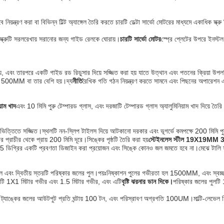
 নিয়ন্ত্রণ করা বা বিভিন্ন টিল্ট অ্যাঙ্গেল তৈরি করতে চারটি ডেল্টা সার্ভো মোটরের মাধ্যমে একাধিক স্
্ক্রুটি সরলরেখায় সরানোর জন্য গাইড রেলকে ঘোরায়।
চারটি সার্ভো মোটর
স্প্রে প্লেটের উপরে ইনস্ট
হয়, এবং তারপরে একটি গাইড রড রিডুসার দিয়ে সজ্জিত করা হয় যাতে উত্থান এবং পতনের ক্রিয়া উপলব
রত্ব 500MM বা তার বেশি হয়।দ্য
নীতি
রৈখিক গতি গঠন নিয়ন্ত্রণ করতে সামনে এবং পিছনের অপারেশন 
াম খাদ
এবং 10 মিমি পুরু টেম্পারড গ্লাস, এবং দরজাটি টেম্পারড গ্লাস অ্যালুমিনিয়াম খাদ দিয়ে তৈ
 ভিত্তিতে সজ্জিত।স্থলটি নন-স্লিপ টাইলস দিয়ে আটকানো দরকার এবং ভূগর্ভে কমপক্ষে 200 মিমি পুরু কং
প্রাচীর থেকে প্রায় 200 মিমি দূরে।সিঙ্কের পৃষ্ঠটি তৈরি করা হয়
স্টেইনলেস স্টীল 19X19MM 
5 ডিগ্রির একটি প্রবণতা ডিজাইন করা প্রয়োজন এবং সিঙ্কে কোনও জল জমতে হবে না।মেঝে টালি সজ
ুয়েজ পুল এবং দ্বিতীয় স্তরটি পরিষ্কার জলের পুল।পয়ঃনিষ্কাশন পুলের গভীরতা হল 1500MM, এবং
াকাটি 1X1 মিটার গভীর এবং 1.5 মিটার গভীর, এবং এটি
বৃষ্টি ঝরনার ডান দিকে।
পরিষ্কার জলের পুলটি
ল ট্যাঙ্কের জলের আউটপুট প্রতি ঘন্টায় 100 টন, এবং পরিস্রাবণ অগ্রগতি 100UM।মাল্টি-লেভেল ফিল্টা