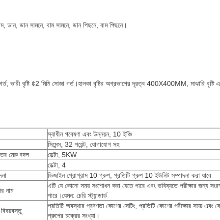
াম, ডান, ডান সামনে, বাম সামনে, ডান পিছনে, বাম পিছনে।
োজা গর্ত, ভারী বৃষ্টি ¢2 মিমি সোজা গর্ত।হালকা বৃষ্টির অগ্রভাগের দূরত্ব 400X400MM, মাঝারি বৃষ
স্বাধীন গবেষণা এবং উন্নয়ন, 10 ইঞ্চি
সিমেন্স, 32 পয়েন্ট, যোগাযোগ সহ
তের মেরু বদল
ডেল্টা, 5KW
ডেল্টা, 4
দনা
ডিজাইন প্রোগ্রাম 10 গ্রুপ, প্রতিটি গ্রুপ 10 ইউনিট সম্পাদনা করা যাবে
এটি যে কোনো সময় সংশোধন করা যেতে পারে এবং ভবিষ্যতে পরীক্ষার জন্য সংরক
ের নাম
পারে।যেমন: চেরি স্ট্যান্ডার্ড
প্রতিটি অবস্থার প্রবণতা কোণের সেটিং, প্রতিটি কোণের পরীক্ষার সময় এবং ক
 বিষয়বস্তু
গ্রুপের চক্রের সংখ্যা।