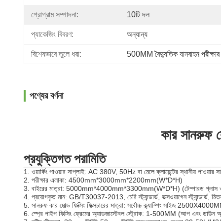
প্রোগ্রাম সম্পাদনা:
10টি দল
প্যাকেজিং বিবরণ:
অন্যান্য
বিশেষভাবে তুলে ধরা:
500MM বৈদ্যুতিক যানবাহন পরীক্ষার 
পণ্যের বর্ণনা
কার সানরুফ রে
প্রযুক্তিগত পরামিতি
1. ওয়ার্কিং পাওয়ার সাপ্লাই: AC 380V, 50Hz বা মেলে ক্লায়েন্টের স্থানীয় পাওয়ার সা
2. পরীক্ষার এলাকা: 4500mm*3000mm*2200mm(W*D*H)
3. বাইরের মাত্রা: 5000mm*4000mm*3300mm(W*D*H) (টেম্পারড গ্লাস ওয়া
4. প্রয়োগকৃত মান: GB/T30037-2013, চেরি স্ট্যান্ডার্ড, ভক্সওয়াগেন স্ট্যান্ডার্ড, মিতসুবিশ
5. সানরুফ কার মোল্ড ফিক্সিং ফিক্সচারের মাত্রা: সর্বোচ্চ ক্ল্যাম্পিং সাইজ 2500X4000
6. স্প্রে পাইপ ফিক্সিং ফ্রেমের অ্যাডজাস্টেবল স্ট্রোক: 1-500MM (আপ এবং ডাউন 