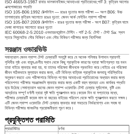
ISO 4665/3-1987 রাবার ভালকানাইজড;আবহাওয়া প্রতিরোধের;পার্ট 3: কৃত্রিম আলোর
এক্সপোজারের পদ্ধতি
ISO 105-B06:1992 টেক্সটাইল — রঙের দৃঢ়তার জন্য পরীক্ষা — অংশ B06: উচ্চ
তাপমাত্রায় কৃত্রিম আলোতে রঙের দৃঢ়তা: জেনন আর্ক ফেইডিং ল্যাম্প পরীক্ষা
ISO 105-B07:2009 টেক্সটাইল - রঙের দৃঢ়তার জন্য পরীক্ষা - অংশ B07: কৃত্রিম ঘামে
ভেজা কাপড়ের আলোতে রঙের দৃঢ়তা
IEC 60068-2-5:2010 এনভায়রনমেন্টাল টেস্টিং - পার্ট 2-5: টেস্ট - টেস্ট Sa: স্থল
স্তরে সিমুলেটেড সৌর বিকিরণ এবং সৌর বিকিরণ পরীক্ষার জন্য নির্দেশিকা
সরঞ্জাম ওভারভিউ
সমান্তরাল জেনন ল্যাম্প টেস্ট চেম্বারটি সন্তুষ্ট করে যে অনেক পলিমার উপাদান প্রায়শই
পৃথিবীর পৃষ্ঠ এবং বায়ুমণ্ডলীয় স্থান থেকে কিছু প্রাকৃতিক কারণের দ্বারা ক্ষতিগ্রস্ত হয় যখন
তারা বাইরে ব্যবহার করা হয়, যা তাদের পরিষেবা জীবনকে প্রভাবিত করে।বাইরে এর পরিষেবা
জীবন সঠিকভাবে মূল্যায়ন করার জন্য, এটি বিভিন্ন বাহ্যিক প্রাকৃতিক জলবায়ু পরিস্থিতির
অনুকরণ করতে এবং পরীক্ষাগারে বিভিন্ন পণ্যের আবহাওয়া প্রতিরোধের অধ্যয়ন করার জন্য
পরিবেশগত পরীক্ষার সরঞ্জামগুলি ব্যবহার করার জন্য একটি বহুল ব্যবহৃত এবং কার্যকর পদ্ধতি
হয়ে উঠেছে।সমান্তরাল ধরনের জেনন ল্যাম্প ওয়েদারিং টেস্ট চেম্বার সূর্যালোক, বৃষ্টি এবং
আর্দ্রতার সম্পূর্ণ বর্ণালী দ্বারা সৃষ্ট ক্ষতি পুনরুত্পাদন করে।কয়েক দিন বা সপ্তাহের মধ্যে,
পরীক্ষার চেম্বারটি কয়েক মাস বা বছরের বাইরের পরিবেশ থেকে ক্ষতি পুনরুত্পাদন করতে সক্ষম।
এটি জেনন ল্যাম্প ওয়েদারিং টেস্ট চেম্বার ব্যবহার করা সবচেয়ে নির্ভরযোগ্য এবং সহজ যা
বিভিন্ন পরীক্ষার মানগুলির প্রয়োজনীয়তা পূরণ করে।
প্রযুক্তিগত পরামিতি
প্যারামিটার
বর্ণনা