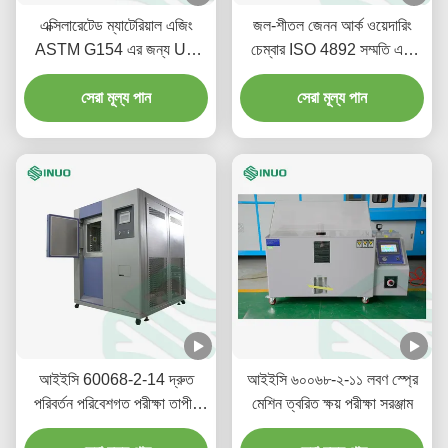
এক্সিলারেটেড ম্যাটেরিয়াল এজিং
জল-শীতল জেনন আর্ক ওয়েদারিং
ASTM G154 এর জন্য UV
চেম্বার ISO 4892 সম্মতি এবং
ওয়েদারপ্রুফ টেস্ট চেম্বার
6500cm2 এক্সপোজার এলাকা
সেরা মূল্য পান
পরিবেশগত পরীক্ষার জন্য
সেরা মূল্য পান
আইইসি 60068-2-14 দ্রুত
আইইসি ৬০০৬৮-২-১১ লবণ স্প্রে
পরিবর্তন পরিবেশগত পরীক্ষা তাপীয়
মেশিন ত্বরিত ক্ষয় পরীক্ষা সরঞ্জাম
শক টেস্ট চেম্বার