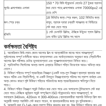
150 * 70 মিমি স্ট্যান্ডার্ড বোর্ডের 27 টুকরা স্থাপন
সূর্যের এক্সপোজার এলাকা
করা যেতে পারে;এক্সপোজার এলাকা 70000px2 এর
চেয়ে বেশি
18 মিনিটের জন্য স্প্রে করুন, 102 মিনিটের জন্য
জল স্প্রে চক্র
থামুন, গ্রাহক দ্বারা চক্রটি সামঞ্জস্য বা নির্বিচারে
সেট করা যেতে পারে
1 সেট ডেলাইট ফিল্টার, ঐচ্ছিক উইন্ডো গ্লাস ফিল্টার
ছাঁকনি
এবং বর্ধিত UV ফিল্টার সহ আসে
কর্মক্ষমতা বৈশিষ্ট্য
1. আমেরিকান কিউ-ল্যাব জেনন আলোর উত্স যা আন্তর্জাতিক মানের সাথে সামঞ্জস্যপূর্ণ
সূর্যালোকের সম্পূর্ণ বর্ণালীকে আরও বাস্তবসম্মত এবং সর্বোত্তমভাবে অনুকরণ করে।স্থিতিশীল
আলোর উত্স পরীক্ষার ডেটার তুলনাযোগ্যতা এবং পুনরুত্পাদনযোগ্যতা নিশ্চিত করে।
2. প্রতিফলিত সিস্টেমের অনন্য নকশা চেম্বারে বিকিরণ শক্তি বিতরণকে আরও অভিন্ন করে
তোলে।
3. বিকিরণ শক্তির সম্পূর্ণ স্বয়ংক্রিয় নিয়ন্ত্রণ (একটি বন্ধ-লুপ নিয়ন্ত্রণ ব্যবস্থা ব্যবহার করা
আরও সঠিক এবং স্থিতিশীল), যা একটি বিস্তৃত নিয়ন্ত্রণযোগ্য পরিসর সহ ল্যাম্প বার্ধক্য এবং
অন্য কোনও কারণে সৃষ্ট বিকিরণ শক্তির পরিবর্তনের জন্য স্বয়ংক্রিয়ভাবে ক্ষতিপূরণ দিতে
পারে।
4. বিকিরণ শক্তি নিয়ন্ত্রণ পয়েন্ট নির্বাচন করা যেতে পারে এবং অপারেশন ইন্টারফেসে সেট করা
যেতে পারে।ঐচ্ছিক কন্ট্রোল পয়েন্ট সম্পূর্ণরূপে ISO স্ট্যান্ডার্ডের সাথে সামঞ্জস্যপূর্ণ, যা
যথাক্রমে 340nm, 420nm বা 300-400nm।ব্যবহারকারীরা সরাসরি বিভিন্ন শিল্প মান
অনুযায়ী সমস্ত পরামিতি সেট করতে পারেন, যা ব্যবহারকারীদের জন্য খুব সুবিধাজনক।
5. আমদানি করা Q-1ab জেনন ল্যাম্প টিউব ব্যবহার করা হয়, উচ্চ বিকিরণ শক্তির মান এবং