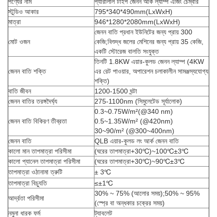
পণ্যের নাম
প্যারালাল টাইপ জেনন আর্ক ল্যাম্প এজিং চেম্বার
স্টুডিও আকার
795*340*490mm(LxWxH)
মাত্রা
946*1280*2080mm(LxWxH)
জেনন বাতি প্রধান ইউনিটের জন্য প্রায় 300
মোট ওজন
কেজি;বিশুদ্ধ জলের মেশিনের জন্য প্রায় 35 কেজি,
একটি স্টোরেজ বালতি সংযুক্ত
তিনটি 1.8KW এয়ার-কুলড জেনন ল্যাম্প (4KW
জেনন বাতি শক্তি
এর রেট পাওয়ার, অপারেশন চলাকালীন সামঞ্জস্যযোগ্য
শক্তি)
বাতি জীবন
1200-1500 ঘন্টা
জেনন বাতির তরঙ্গদৈর্ঘ্য
275-1100nm (সিমুলেটেড সূর্যালোক)
0.3~0.75W/m²(@340 nm)
জেনন বাতি বিকিরণ তীব্রতা
0.5~1.35W/m² (@420nm)
30~90/m² (@300~400nm)
জেনন বাতি
QLB এয়ার-কুলড লং আর্ক জেনন বাতি
কালো মান তাপমাত্রা পরিসীমা
(ঘরের তাপমাত্রা+30℃)~100℃±3℃
কালো প্যানেল তাপমাত্রা পরিসীমা
(ঘরের তাপমাত্রা+30℃)~90℃±3℃
তাপমাত্রা ওঠানামা ত্রুটি
± 3℃
তাপমাত্রা বিচ্যুতি
≤±1℃
30% ~ 75% (আলোর সময়);50% ~ 95%
আর্দ্রতা পরিসীমা
(স্প্রে বা অন্ধকার চক্রের সময়)
নমুনা ধারক ফর্ম
ট্যাবলেট