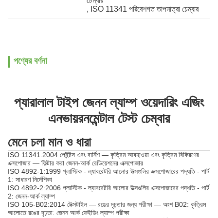
চেম্বার
, 
ISO 11341 পরিবেশগত তাপমাত্রা চেম্বার
পণ্যের বর্ণনা
প্যারালাল টাইপ জেনন ল্যাম্প ওয়েদারিং এজিং
এনভায়রনমেন্টাল টেস্ট চেম্বার
মেনে চলা মান ও ধারা
ISO 11341:2004 পেইন্টস এবং বার্নিশ — কৃত্রিম আবহাওয়া এবং কৃত্রিম বিকিরণের
এক্সপোজার — ফিল্টার করা জেনন-আর্ক রেডিয়েশনের এক্সপোজার
ISO 4892-1:1999 প্লাস্টিক - ল্যাবরেটরি আলোর উত্সগুলির এক্সপোজারের পদ্ধতি - পার্ট
1: সাধারণ নির্দেশিকা
ISO 4892-2:2006 প্লাস্টিক - ল্যাবরেটরি আলোর উত্সগুলির এক্সপোজারের পদ্ধতি - পার্ট
2: জেনন-আর্ক ল্যাম্প
ISO 105-B02:2014 টেক্সটাইল — রঙের দৃঢ়তার জন্য পরীক্ষা — অংশ B02: কৃত্রিম
আলোতে রঙের দৃঢ়তা: জেনন আর্ক ফেইডিং ল্যাম্প পরীক্ষা