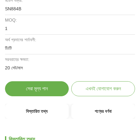
মডেল নম্বর:
SN884B
MOQ:
1
অর্থ প্রদানের শর্তাবলী:
টি/টি
সরবরাহের ক্ষমতা:
20 সেট/মাস
সেরা মূল্য পান
এখনই যোগাযোগ করুন
বিস্তারিত তথ্য
পণ্যের বর্ণনা
বিস্তারিত তথ্য