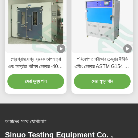
প্রোগ্রামযোগ্য ধ্রুবক তাপমাত্রা
পরিবেশগত পরীক্ষার চেম্বার ইউভি
এবং আর্দ্রতা পরীক্ষা চেম্বার -40°C
এজিং চেম্বার ASTM G154 এবং
থেকে +50°C
IEC 61215 মেনে চলে
সেরা মূল্য পান
সেরা মূল্য পান
আমাদের সাথে যোগাযোগ
Sinuo Testing Equipment Co. ,