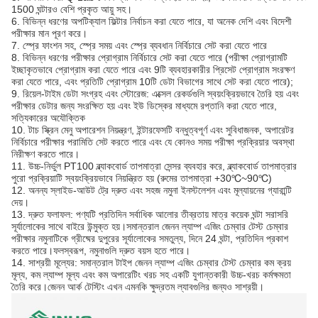
1500 ঘন্টারও বেশি প্রকৃত আয়ু সহ।
6. বিভিন্ন ধরণের অপটিক্যাল ফিল্টার নির্বাচন করা যেতে পারে, যা অনেক দেশি এবং বিদেশী
পরীক্ষার মান পূরণ করে।
7. স্প্রে ফাংশন সহ, স্প্রে সময় এবং স্প্রে ব্যবধান নির্বিচারে সেট করা যেতে পারে
8. বিভিন্ন ধরণের পরীক্ষার প্রোগ্রাম নির্বিচারে সেট করা যেতে পারে (পরীক্ষা প্রোগ্রামটি
ইচ্ছাকৃতভাবে প্রোগ্রাম করা যেতে পারে এবং 9টি ব্যবহারকারীর প্রিসেট প্রোগ্রাম সংরক্ষণ
করা যেতে পারে, এবং প্রতিটি প্রোগ্রাম 10টি ডেটা বিভাগের সাথে সেট করা যেতে পারে);
9. রিয়েল-টাইম ডেটা সংগ্রহ এবং স্টোরেজ: এক্সেল রেকর্ডগুলি স্বয়ংক্রিয়ভাবে তৈরি হয় এবং
পরীক্ষার ডেটার জন্য সংরক্ষিত হয় এবং ইউ ডিস্কের মাধ্যমে রপ্তানি করা যেতে পারে,
সত্যিকারের অযৌক্তিক
10. টাচ স্ক্রিন মেনু অপারেশন নিয়ন্ত্রণ, ইন্টারফেসটি বন্ধুত্বপূর্ণ এবং সুবিধাজনক, অপারেটর
নির্বিচারে পরীক্ষার পরামিতি সেট করতে পারে এবং যে কোনও সময় পরীক্ষা প্রক্রিয়ার অবস্থা
নিরীক্ষণ করতে পারে।
11. উচ্চ-নির্ভুল PT100 ব্ল্যাকবোর্ড তাপমাত্রা সেন্সর ব্যবহার করে, ব্ল্যাকবোর্ড তাপমাত্রার
পুরো প্রক্রিয়াটি স্বয়ংক্রিয়ভাবে নিয়ন্ত্রিত হয় (রুমের তাপমাত্রা +30℃~90℃)
12. অনন্য স্লাইড-আউট ট্রে দ্রুত এবং সহজ নমুনা ইনস্টলেশন এবং মূল্যায়নের গ্যারান্টি
দেয়।
13. দ্রুত ফলাফল: পণ্যটি প্রতিদিন সর্বাধিক আলোর তীব্রতায় মাত্র কয়েক ঘন্টা সরাসরি
সূর্যালোকের সাথে বাইরে উন্মুক্ত হয়।সমান্তরাল জেনন ল্যাম্প এজিং চেম্বার টেস্ট চেম্বার
পরীক্ষার নমুনাটিকে গ্রীষ্মের দুপুরের সূর্যালোকের সমতুল্য, দিনে 24 ঘন্টা, প্রতিদিন প্রকাশ
করতে পারে।ফলস্বরূপ, নমুনাগুলি দ্রুত বয়স হতে পারে।
14. সাশ্রয়ী মূল্যের: সমান্তরাল টাইপ জেনন ল্যাম্প এজিং চেম্বার টেস্ট চেম্বার কম ক্রয়
মূল্য, কম ল্যাম্প মূল্য এবং কম অপারেটিং খরচ সহ একটি যুগান্তকারী উচ্চ-খরচ কর্মক্ষমতা
তৈরি করে।জেনন আর্ক টেস্টিং এখন এমনকি ক্ষুদ্রতম ল্যাবগুলির জন্যও সাশ্রয়ী।