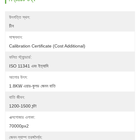
উৎপত্তি স্থল:
চীন
সাক্ষ্যদান:
Calibration Certificate (Cost Additional)
ফলিত স্ট্যান্ডার্ড:
ISO 11341 এবং ইত্যাদি
আলোর উৎস:
1.8KW এয়ার-কুলড জেনন বাতি
বাতি জীবন:
1200-1500 ঘন্টা
এক্সপোজার এলাকা:
70000px2
জেনন ল্যাম্প তরঙ্গদৈর্ঘ্য: