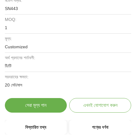
মডেল নম্বর:
SN443
MOQ:
1
মূল্য:
Customized
অর্থ প্রদানের শর্তাবলী:
টি/টি
সরবরাহের ক্ষমতা:
20 সেট/মাস
সেরা মূল্য পান
এখনই যোগাযোগ করুন
বিস্তারিত তথ্য
পণ্যের বর্ণনা