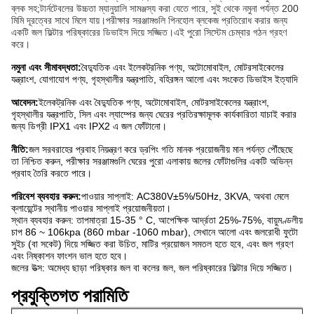
ব্লক সহ;টার্নটেবলের উচ্চতা ম্যানুয়ালি সামঞ্জস্য করা যেতে পারে, সুই থেকে নমুনা পর্যন্ত 200
মিমি দূরত্বের সাথে মিলে যায়।পরীক্ষার সরঞ্জামগুলি পিনহোল ব্লকেজ প্রতিরোধ করার জন্য
একটি জল ফিল্টার পরিষ্কারের ডিভাইস দিয়ে সজ্জিত।এই পুরো সিস্টেম চেম্বার গঠন গ্রহণ
করে।
নমুনা এবং সীমাবদ্ধতা:
বৈদ্যুতিক এবং ইলেকট্রনিক পণ্য, অটোমোবাইল, মোটরসাইকেলের
যন্ত্রাংশ, যোগাযোগ পণ্য, গৃহস্থালীর যন্ত্রপাতি, বহিরঙ্গন আলো এবং সংকেত ডিভাইস ইত্যাদি
আবেদন:
ইলেকট্রনিক এবং বৈদ্যুতিক পণ্য, অটোমোবাইল, মোটরসাইকেলের যন্ত্রাংশ,
গৃহস্থালীর যন্ত্রপাতি, সিল এবং ল্যাম্পের জন্য ঘেরের প্রতিরক্ষামূলক কার্যকারিতা যাচাই করার
জন্য ডিগ্রী IPX1 এবং IPX2 এ জল ফোঁটানো।
নীতি:
জল সরবরাহের প্রবাহ নিয়ন্ত্রণ করে ড্রপিং গতি মানক প্রয়োজনীয় মান পর্যন্ত পৌঁছেছে
তা নিশ্চিত করুন, পরীক্ষার সরঞ্জামগুলি ঘেরের পুরো এলাকায় জলের ফোঁটাগুলির একটি অভিন্ন
প্রবাহ তৈরি করতে পারে।
পরিবেশ ব্যবহার করুন:
পাওয়ার সাপ্লাই: AC380V±5%/50Hz, 3KVA, অথবা মেলে
ক্লায়েন্টের স্থানীয় পাওয়ার সাপ্লাই প্রয়োজনীয়তা।
স্থান ব্যবহার করুন: তাপমাত্রা 15-35 ° C, আপেক্ষিক আর্দ্রতা 25%-75%, বায়ুমণ্ডলীয়
চাপ 86 ~ 106kpa (860 mbar -1060 mbar), সেখানে আলো এবং জলরোধী ফুটো
সুইচ (বা সকেট) দিয়ে সজ্জিত করা উচিত, মাটির প্রয়োজন সমতল হতে হবে, এবং জল গ্রহণ
এবং নিষ্কাশন ফাংশন ভাল হতে হবে।
জলের উত্স: অমেধ্য ছাড়া পরিষ্কার জল বা কলের জল, জল পরিষ্কারের ফিল্টার দিয়ে সজ্জিত।
প্রযুক্তিগত পরামিতি