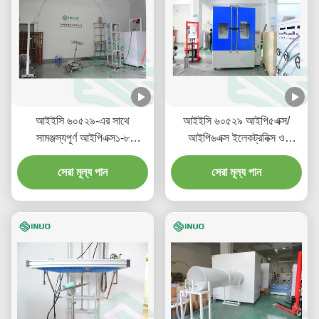
আইইসি ৬০৫২৯-এর সাথে
আইইসি ৬০৫২৯ আইপি৫এক্স/
সামঞ্জস্যপূর্ণ আইপিএক্স১-৮
আইপি৬এক্স ইলেকট্রনিক্স ও
ইন্ডাস্ট্রিয়াল এবং হোমপ্লেটস জন্য
অটোমোটিভ প্রোডাক্টের জন্য বালি ও
জলরোধী টেস্ট সিস্টেম
সেরা মূল্য পান
ধুলো পরীক্ষার চেম্বার
সেরা মূল্য পান