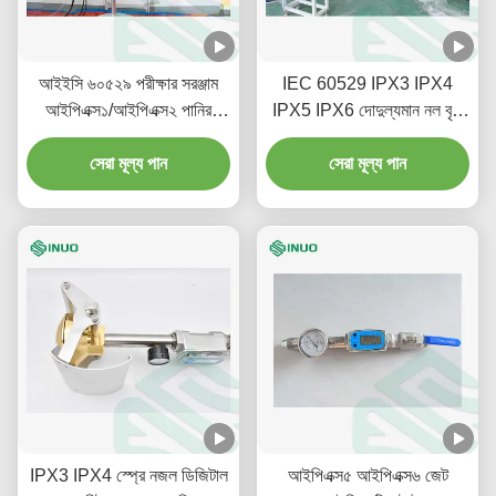
আইইসি ৬০৫২৯ পরীক্ষার সরঞ্জাম
IEC 60529 IPX3 IPX4
আইপিএক্স১/আইপিএক্স২ পানির
IPX5 IPX6 দোদুল্যমান নল বৃষ্টি
উল্লম্ব ড্রপ পরীক্ষার সমাধান
স্প্রে পরীক্ষার সরঞ্জাম
সেরা মূল্য পান
সেরা মূল্য পান
IPX3 IPX4 স্প্রে নজল ডিজিটাল
আইপিএক্স৫ আইপিএক্স৬ জেট