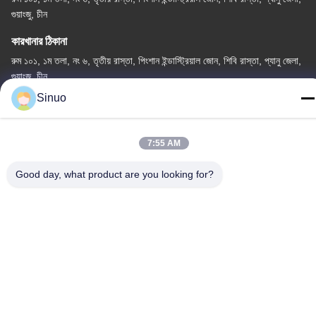
গুয়াংজু, চীন
কারখানার ঠিকানা
রুম ১০১, ১ম তলা, নং ৬, তৃতীয় রাস্তা, পিংশান ইন্ডাস্ট্রিয়াল জোন, শিবি রাস্তা, প্যানু জেলা,
গুয়াংজু, চীন
Sinuo
টেলিফোন
+86--13527656435
7:55 AM
Good day, what product are you looking for?
চীন ভালো মানের বৈদ্যুতিক যানবাহন পরীক্ষার সরঞ্জাম সরবরাহকারী। কপিরাইট © -2026
Sinuo Testing Equipment Co. , Limited সমস্ত অধিকার সংরক্ষিত।
গোপনীয়তা নীতি
|
সাইট ম্যাপ