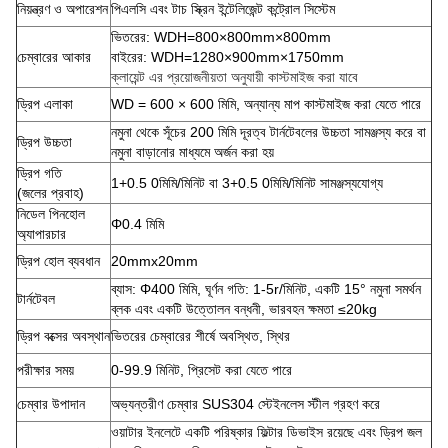
নিয়ন্ত্রণ ও অপারেশন
পিএলসি এবং টাচ স্ক্রিন ইন্টেলিজেন্ট কন্ট্রোল সিস্টেম
ভিতরের: WDH=800×800mm×800mm
চেম্বারের আকার
বাইরের: WDH=1280×900mm×1750mm
ক্লায়েন্ট এর প্রয়োজনীয়তা অনুযায়ী কাস্টমাইজ করা যাবে
ড্রিপ এলাকা
WD = 600 × 600 মিমি, অন্যান্য মাপ কাস্টমাইজ করা যেতে পারে
নমুনা থেকে সূঁচের 200 মিমি দূরত্ব টার্নটেবলের উচ্চতা সামঞ্জস্য করে বা
ড্রিপ উচ্চতা
নমুনা বাড়ানোর মাধ্যমে অর্জন করা হয়
ড্রিপ গতি
1+0.5 0মিমি/মিনিট বা 3+0.5 0মিমি/মিনিট সামঞ্জস্যযোগ্য
(জলের প্রবাহ)
নিডেল পিনহোল
Φ0.4 মিমি
অ্যাপারচার
ড্রিপ হোল ব্যবধান
20mmx20mm
ব্যাস: Φ400 মিমি, ঘূর্ণন গতি: 1-5r/মিনিট, একটি 15° নমুনা সমর্থন
টার্নটেবল
ব্লক এবং একটি উত্তোলন বন্ধনী, ভারবহন ক্ষমতা ≤20kg
ড্রিপ বক্সের অবস্থান
ভিতরের চেম্বারের শীর্ষে অবস্থিত, স্থির
পরীক্ষার সময়
0-99.9 মিনিট, প্রিসেট করা যেতে পারে
চেম্বার উপাদান
অভ্যন্তরীণ চেম্বার SUS304 স্টেইনলেস স্টীল গ্রহণ করে
ওয়াটার ইনলেটে একটি পরিষ্কার ফিল্টার ডিভাইস রয়েছে এবং ড্রিপ জল