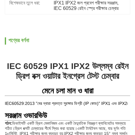
বিশেষভাবে তুলে ধরা:
IPX1 IPX2 জল প্রবেশ পরীক্ষার সরঞ্জাম
, 
IEC 60529 রেইন স্প্রে পরীক্ষার চেম্বার
পণ্যের বর্ণনা
IEC 60529 IPX1 IPX2 উল্লম্ব রেইন
ড্রিপ বক্স ওয়াটার ইনগ্রেস টেস্ট চেম্বার
মেনে চলা মান ও ধারা
IEC60529:2013 "ঘের দ্বারা প্রদত্ত সুরক্ষার ডিগ্রী (IP কোড)" IPX1 এবং IPX2৷
সরঞ্জাম ওভারভিউ
গঠন:
ডিভাইসটি একটি ড্রিপ মেকানিজম এবং একটি বৈদ্যুতিক নিয়ন্ত্রণ ক্যাবিনেটের সমন্বয়ে
গঠিত।ড্রিপ বক্সটি চেম্বারের শীর্ষে স্থির করা হয়েছে।একটি টার্নটেবল আছে, যার ঘূর্ণন গতি
1r/মিনিট, IPX1 পরীক্ষার জন্য ব্যবহৃত হয়;IPX2 পরীক্ষার জন্য ব্যবহৃত 15° নমুনা সমর্থন