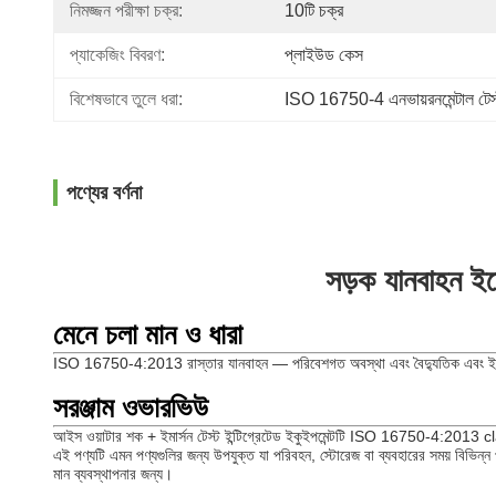
নিমজ্জন পরীক্ষা চক্র:
10টি চক্র
প্যাকেজিং বিবরণ:
প্লাইউড কেস
বিশেষভাবে তুলে ধরা:
ISO 16750-4 এনভায়রনমেন্টাল টেস্ট
পণ্যের বর্ণনা
সড়ক যানবাহন ই
মেনে চলা মান ও ধারা
ISO 16750-4:2013 রাস্তার যানবাহন — পরিবেশগত অবস্থা এবং বৈদ্যুতিক এবং ইলেকট্র
সরঞ্জাম ওভারভিউ
আইস ওয়াটার শক + ইমার্সন টেস্ট ইন্টিগ্রেটেড ইকুইপমেন্টটি ISO 16750-4:2013 cla
এই পণ্যটি এমন পণ্যগুলির জন্য উপযুক্ত যা পরিবহন, স্টোরেজ বা ব্যবহারের সময় বিভিন্ন পরি
মান ব্যবস্থাপনার জন্য।