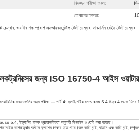
নিমজ্জন পরীক্ষা তরল:
ডি
যোগানের ক্ষমতা:
10
 চেম্বার
, 
ওয়াটার শক স্প্ল্যাশ এনভায়রনমেন্টাল টেস্ট চেম্বার
, 
সাবমার্সন রেইন টেস্ট চেম্বার
লেকট্রনিক্সের জন্য ISO 16750-4 আইস ওয়াটার শ
নিক সরঞ্জামগুলির জন্য পরীক্ষা — পার্ট 4: ক্লাইমেটিক লোড ক্লজ 5.4 চিত্র 4 থেকে চিত্র 6
use 5.4, ইত্যাদির মানক প্রয়োজনীয়তা অনুযায়ী ডিজাইন ও তৈরি করা হয়েছে।
বেষ্টিত তাপমাত্রার অধীনে ফ্লাশের শিকার হতে পারে।জল ভারী বৃষ্টি, বাতাস এবং ভারী বৃষ্টি, স্প্রিংকল