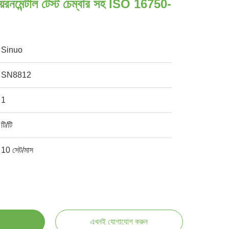
নভায়রনমেন্টাল টেস্ট চেম্বার সহ ISO 16750-
Sinuo
SN8812
1
টি/টি
10 সেট/মাস
এখনই যোগাযোগ করুন