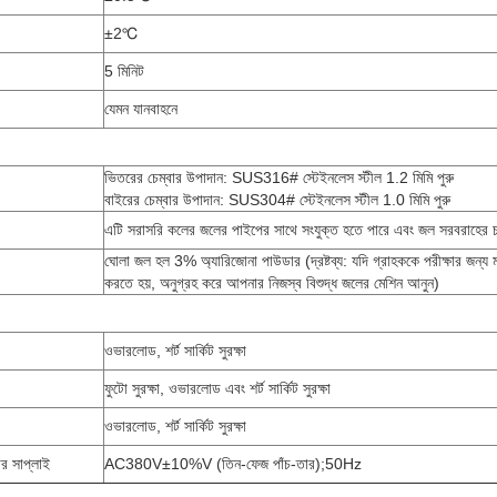
±2℃
5 মিনিট
যেমন যানবাহনে
ভিতরের চেম্বার উপাদান: SUS316# স্টেইনলেস স্টীল 1.2 মিমি পুরু
বাইরের চেম্বার উপাদান: SUS304# স্টেইনলেস স্টীল 1.0 মিমি পুরু
এটি সরাসরি কলের জলের পাইপের সাথে সংযুক্ত হতে পারে এবং জল সরবরাহে
ঘোলা জল হল 3% অ্যারিজোনা পাউডার (দ্রষ্টব্য: যদি গ্রাহককে পরীক্ষার জন্য
করতে হয়, অনুগ্রহ করে আপনার নিজস্ব বিশুদ্ধ জলের মেশিন আনুন)
ওভারলোড, শর্ট সার্কিট সুরক্ষা
ফুটো সুরক্ষা, ওভারলোড এবং শর্ট সার্কিট সুরক্ষা
ওভারলোড, শর্ট সার্কিট সুরক্ষা
ার সাপ্লাই
AC380V±10%V (তিন-ফেজ পাঁচ-তার);50Hz