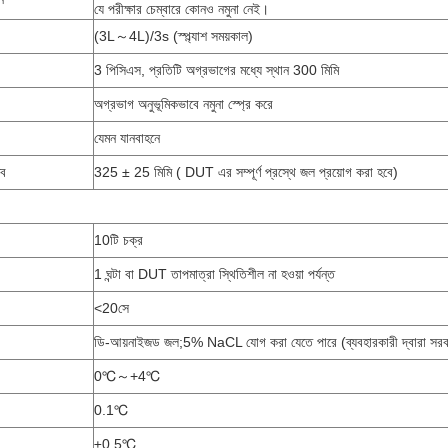
যে পরীক্ষার চেম্বারে কোনও নমুনা নেই।
(3L～4L)/3s (স্প্ল্যাশ সময়কাল)
3 পিসিএস, প্রতিটি অগ্রভাগের মধ্যে স্থান 300 মিমি
অগ্রভাগ অনুভূমিকভাবে নমুনা স্প্রে করে
যেমন যানবাহনে
্ব
325 ± 25 মিমি ( DUT এর সম্পূর্ণ প্রস্থে জল প্রয়োগ করা হবে)
10টি চক্র
1 ঘন্টা বা DUT তাপমাত্রা স্থিতিশীল না হওয়া পর্যন্ত
<20সে
ডি-আয়নাইজড জল;5% NaCL যোগ করা যেতে পারে (ব্যবহারকারী দ্বারা সরব
0℃～+4℃
0.1℃
±0.5℃