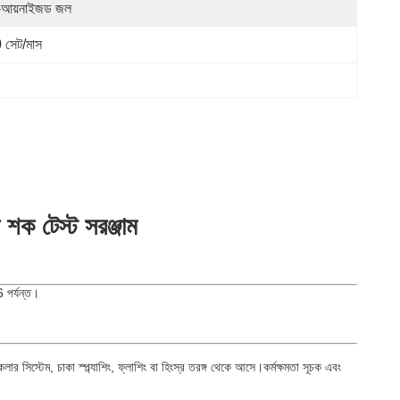
-আয়নাইজড জল
 সেট/মাস
ক টেস্ট সরঞ্জাম
 পর্যন্ত।
ার সিস্টেম, চাকা স্প্ল্যাশিং, ফ্লাশিং বা হিংস্র তরঙ্গ থেকে আসে।কর্মক্ষমতা সূচক এবং