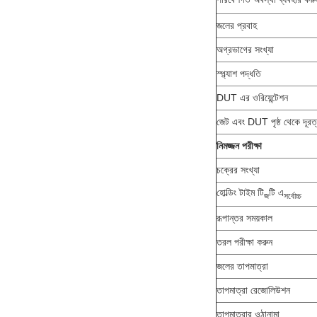
জলের প্রবাহ
অগ্রভাগের সংখ্যা
স্প্ল্যাশ পদ্ধতি
DUT এর ওরিয়েন্টেশন
জেট এবং DUT পৃষ্ঠ থেকে দূরত
নিমজ্জন পরীক্ষা
চক্রের সংখ্যা
হোল্ডিং টাইম টি
টি এ
জ
সর্বোচ্চ
রূপান্তর সময়কাল
তরল পরীক্ষা করুন
জলের তাপমাত্রা
তাপমাত্রা রেজোলিউশন
তাপমাত্রার ওঠানামা