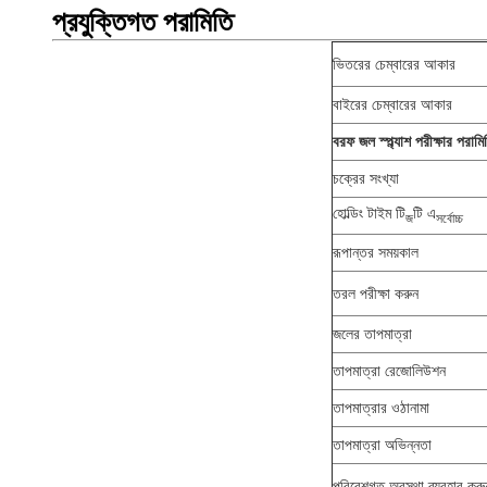
প্রযুক্তিগত পরামিতি
ভিতরের চেম্বারের আকার
বাইরের চেম্বারের আকার
বরফ জল স্প্ল্যাশ পরীক্ষার পরামি
চক্রের সংখ্যা
হোল্ডিং টাইম টি
টি এ
জ
সর্বোচ্চ
রূপান্তর সময়কাল
তরল পরীক্ষা করুন
জলের তাপমাত্রা
তাপমাত্রা রেজোলিউশন
তাপমাত্রার ওঠানামা
তাপমাত্রা অভিন্নতা
পরিবেশগত অবস্থা ব্যবহার করু