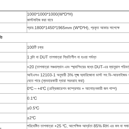
1000*1000*1000(W*D*H)
কাস্টমাইজ করা যাবে
প্রায়.1800*1450*1965mm (W*D*H), প্রকৃত আকার সাপেক্ষে
তি
100টি চক্র
1 ঘন্টা বা DUT তাপমাত্রা স্থিতিশীল না হওয়া পর্যন্ত
<20 (তাপমাত্রা সঞ্চয়স্থান এবং স্প্ল্যাশিংয়ের মধ্যে DUT-এর ম্যানুয়াল পরিবর
আইএসও 12103-1 অনুযায়ী 3% সূক্ষ্ম অ্যারিজোনা ডাস্ট সহ ডি-আয়না
যেতে পারে (ব্যবহারকারী দ্বারা সরবরাহ করা)
0℃～+4℃ (রেফ্রিজারেশন কম্প্রেসার + আলোড়নকারী জল পাম্প)
0.1℃
±0.5℃
±2℃
পরিবেষ্টিত তাপমাত্রা +25 ℃, আপেক্ষিক আর্দ্রতা 85% RH এর কম বা সমান,
ন