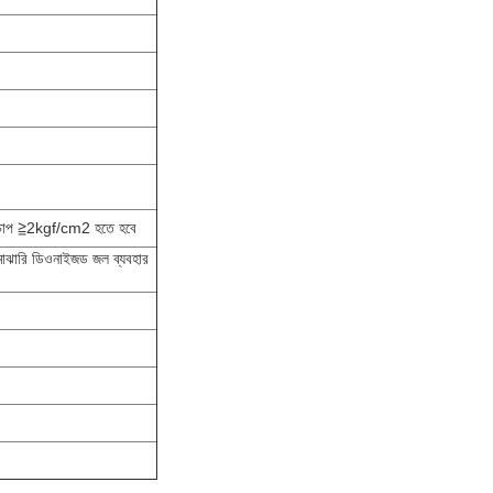
র চাপ ≧2kgf/cm2 হতে হবে
 মাঝারি ডিওনাইজড জল ব্যবহার