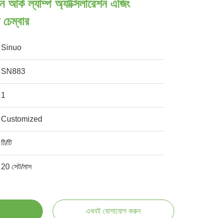
্ক ল্যাম্প অ্যাক্সিলারেশন এজিং
 চেম্বার
Sinuo
SN883
1
Customized
টি/টি
20 সেট/মাস
এখনই যোগাযোগ করুন