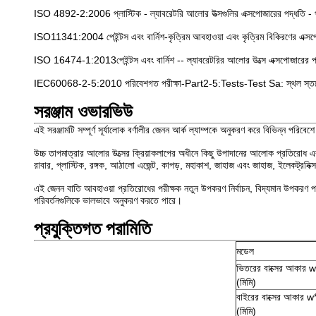
ISO 4892-2:2006 প্লাস্টিক - ল্যাবরেটরি আলোর উত্সগুলির এক্সপোজারের পদ্ধতি - পার
ISO11341:2004 পেইন্টস এবং বার্নিশ-কৃত্রিম আবহাওয়া এবং কৃত্রিম বিকিরণের এক্সপো
ISO 16474-1:2013
পেইন্টস এবং বার্নিশ -- ল্যাবরেটরির আলোর উত্সে এক্সপোজারের পদ্
IEC60068-2-5:2010 পরিবেশগত পরীক্ষা-Part2-5:Tests-Test Sa: স্থল স্তরে সিমু
সরঞ্জাম ওভারভিউ
এই সরঞ্জামটি সম্পূর্ণ সূর্যালোক বর্ণালীর জেনন আর্ক ল্যাম্পকে অনুকরণ করে বিভিন্ন পরিবেশ
উচ্চ তাপমাত্রার আলোর উত্সের ক্রিয়াকলাপের অধীনে কিছু উপাদানের আলোক প্রতিরোধ এবং 
রাবার, প্লাস্টিক, রঙ্গক, আঠালো এজেন্ট, কাপড়, মহাকাশ, জাহাজ এবং জাহাজ, ইলেকট্রনিক্স শ
এই জেনন বাতি আবহাওয়া প্রতিরোধের পরীক্ষক নতুন উপকরণ নির্বাচন, বিদ্যমান উপকরণ পরি
পরিবর্তনগুলিকে ভালভাবে অনুকরণ করতে পারে।
প্রযুক্তিগত পরামিতি
মডেল
ভিতরের বাক্সের আকার 
(মিমি)
বাইরের বাক্সের আকার 
(মিমি)