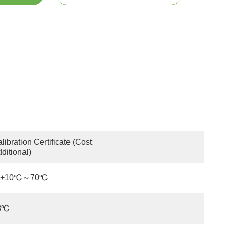
libration Certificate (Cost 
ditional)
t+10℃～70℃
3℃