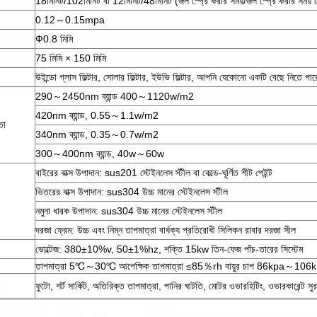
18মিনিট/102মিনিট বা 12মিনিট/48মিনিট (জল স্প্রে করার সময়/জল স্প্রে করার সময় 
0.12～0.15mpa
Ф0.8 মিমি
75 মিমি × 150 মিমি
উইন্ডো গ্লাস ফিল্টার, সোলার ফিল্টার, ইউভি ফিল্টার, আপনি যেকোনো একটি বেছে নিতে পার
290～2450nm ব্যান্ড 400～1120w/m2
420nm ব্যান্ড, 0.55～1.1w/m2
তা
340nm ব্যান্ড, 0.35～0.7w/m2
300～400nm ব্যান্ড, 40w～60w
বাইরের বাক্স উপাদান: sus201 স্টেইনলেস স্টীল বা কোল্ড-ঘূর্ণিত শীট পেইন্ট
ভিতরের বাক্স উপাদান: sus304 উচ্চ মানের স্টেইনলেস স্টীল
নমুনা ধারক উপাদান: sus304 উচ্চ মানের স্টেইনলেস স্টীল
দরজা ফ্রেম: উচ্চ এবং নিম্ন তাপমাত্রা বার্ধক্য প্রতিরোধী সিলিকন রাবার দরজা সীল
ভোল্টেজ: 380±10%v, 50±1%hz, শক্তি 15kw তিন-ফেজ পাঁচ-তারের সিস্টেম
তাপমাত্রা 5℃～30℃ আপেক্ষিক তাপমাত্রা ≤85％rh বায়ুর চাপ 86kpa～106
ফুটো, শর্ট সার্কিট, অতিরিক্ত তাপমাত্রা, পানির ঘাটতি, মোটর ওভারহিটিং, ওভারকারেন্ট সুরক