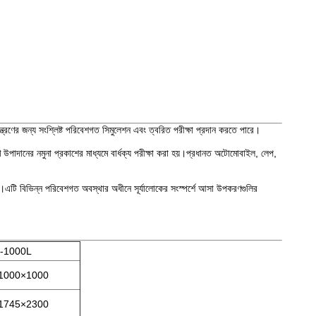
য়ন্ত্রণের জন্য সংশ্লিষ্ট পরিবেশগত সিমুলেশন এবং ত্বরিত পরীক্ষা প্রদান করতে পারে।
পাদানের নমুনা প্রকাশের মাধ্যমে বার্ধক্য পরীক্ষা করা হয়।প্রধানত অটোমোবাইল, লেপ,
রে।এটি বিভিন্ন পরিবেশগত অবস্থার অধীনে সূর্যালোকের সংস্পর্শে আসা উপকরণগুলির
-1000L
1000×1000
1745×2300