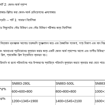
্ট 2: জেনন-আর্ক ল্যাম্প
জার-ফিল্টার করা জেনন-আর্ক রেডিয়েশনের এক্সপোজার
ধতি -- পার্ট 1: সাধারণ নির্দেশিকা
লেটেড সৌর বিকিরণ এবং সৌর বিকিরণ পরীক্ষার জন্য নির্দেশিকা
ে বিদ্যমান ধ্বংসাত্মক আলোর তরঙ্গগুলি পুনরুত্পাদন করে এবং বৈজ্ঞানিক গবেষণা, পণ্য বিকাশ এবং মান নি
আবহাওয়া প্রতিরোধের মূল্যায়ন করার জন্য একটি জেনন আর্ক ল্যাম্পের আলো এবং তাপীয় বিকিরণে উ
িল্প, প্যাকেজিং শিল্প ইত্যাদিতে ব্যবহৃত হয়।
বর্তন বা রচনা পরিবর্তনের পরে উপকরণের স্থায়িত্ব পরিবর্তন মূল্যায়ন করতে ব্যবহার করা যেতে পা
SN883-280L
SN883-500L
SN883
w*d*h
600×600×800
800×800×800
1000×
w*d*h
1200×1345×1900
1400×1545×2100
1600×