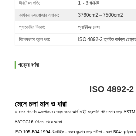
টার্নটেবল গতি:
1～3r/মিনিট
কার্যকর এক্সপোজার এলাকা:
3760cm2～7500cm2
প্যাকেজিং বিবরণ:
প্লাইউড কেস
বিশেষভাবে তুলে ধরা:
ISO 4892-2 ত্বরিত বার্ধক্য চেম্বা
পণ্যের বর্ণনা
ISO 4892-2 জেনন
মেনে চলা মান ও ধারা
অ ধাতব পদার্থের এক্সপোজারের জন্য জেনন আর্ক লাইট যন্ত্রপাতি পরিচালনার জন্য ASTM G
AATCC16 রঙিনতা থেকে আলো
ISO 105-B04:1994 টেক্সটাইল - রঙের দৃঢ়তার জন্য পরীক্ষা - অংশ B04: কৃত্রিম আবহাও