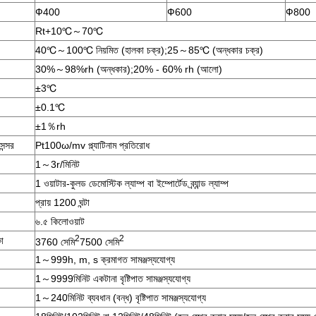
Ф400
Ф600
Ф800
Rt+10℃～70℃
40℃～100℃ নিয়মিত (হালকা চক্র);25～85℃ (অন্ধকার চক্র)
30%～98%rh (অন্ধকার);20% - 60% rh (আলো)
±3℃
±0.1℃
±1％rh
েন্সর
Pt100ω/mv প্ল্যাটিনাম প্রতিরোধ
1～3r/মিনিট
1 ওয়াটার-কুলড ডেমোস্টিক ল্যাম্প বা ইম্পোর্টেড ব্র্যান্ড ল্যাম্প
প্রায় 1200 ঘন্টা
৬.৫ কিলোওয়াট
2
2
কা
3760 সেমি
7500 সেমি
1～999h, m, s ক্রমাগত সামঞ্জস্যযোগ্য
1～9999মিনিট একটানা বৃষ্টিপাত সামঞ্জস্যযোগ্য
1～240মিনিট ব্যবধান (বন্ধ) বৃষ্টিপাত সামঞ্জস্যযোগ্য