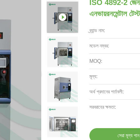
ISO 4892-2 জেনন আর
এনভায়রনমেন্টাল টেস্ট
ব্র্যান্ড নাম:
মডেল নম্বর:
MOQ:
মূল্য:
অর্থ প্রদানের শর্তাবলী:
সরবরাহের ক্ষমতা:
সেরা মূল্য পান