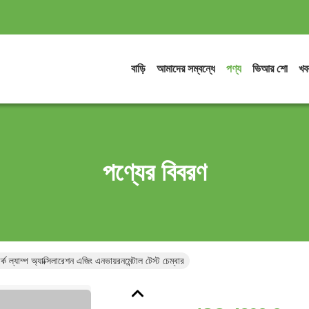
বাড়ি
আমাদের সম্বন্ধে
পণ্য
ভিআর শো
খব
পণ্যের বিবরণ
যাম্প অ্যাক্সিলারেশন এজিং এনভায়রনমেন্টাল টেস্ট চেম্বার