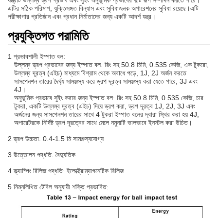
যন্ত্রটি উল্লম্ব ড্রপ প্রভাব এবং সুইং অনুভূমিক প্রভাবের দুটি রূপ সম্পাদন করতে পারে।
এটির সঠিক পরিমাপ, যুক্তিসঙ্গত বিন্যাস এবং সুবিধাজনক অপারেশনের সুবিধা রয়েছে।এটি
পরীক্ষাগার প্রতিষ্ঠান এবং প্রধান নির্মাতাদের জন্য একটি আদর্শ যন্ত্র।
প্রযুক্তিগত পরামিতি
1 প্রভাবশালী ইস্পাত বল:
উল্লম্ব ড্রপ প্রভাবের জন্য ইস্পাত বল: রিং সহ 50.8 মিমি, 0.535 কেজি, এক টুকরো,
উল্লম্ব দূরত্ব (এইচ) মাধ্যমে বিশ্রাম থেকে অবাধে পড়ে, 1J, 2J অর্জন করতে
সাসপেনশন তারের দৈর্ঘ্য সামঞ্জস্য করে ড্রপ দূরত্ব সামঞ্জস্য করা যেতে পারে, 3J এবং
4J।
অনুভূমিক প্রভাবে সুইং করার জন্য ইস্পাত বল: রিং সহ 50.8 মিমি, 0.535 কেজি, চার
টুকরা, একটি উল্লম্ব দূরত্ব (এইচ) দিয়ে ড্রপ করা, ড্রপ দূরত্ব 1J, 2J, 3J এবং
অর্জনের জন্য সাসপেনশন তারের সাথে 4 টুকরা ইস্পাত বলের দ্বারা স্থির করা হয় 4J,
অপারেটরকে নির্দিষ্ট ড্রপ দূরত্বের সাথে মেলে নমুনাটি ভালভাবে ইনস্টল করা উচিত।
2 ড্রপ উচ্চতা: 0.4-1.5 মি সামঞ্জস্যযোগ্য
3 উত্তোলন পদ্ধতি: বৈদ্যুতিক
4 ক্ল্যাম্পিং রিলিজ পদ্ধতি: ইলেক্ট্রোম্যাগনেটিক রিলিজ
5 নিম্নলিখিত টেবিল অনুযায়ী শক্তি প্রভাবিত: