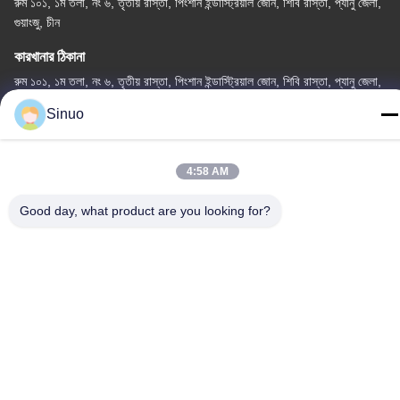
রুম ১০১, ১ম তলা, নং ৬, তৃতীয় রাস্তা, পিংশান ইন্ডাস্ট্রিয়াল জোন, শিবি রাস্তা, প্যানু জেলা,
গুয়াংজু, চীন
কারখানার ঠিকানা
রুম ১০১, ১ম তলা, নং ৬, তৃতীয় রাস্তা, পিংশান ইন্ডাস্ট্রিয়াল জোন, শিবি রাস্তা, প্যানু জেলা,
গুয়াংজু, চীন
Sinuo
টেলিফোন
+86--13527656435
4:58 AM
Good day, what product are you looking for?
চীন ভালো মানের বৈদ্যুতিক যানবাহন পরীক্ষার সরঞ্জাম সরবরাহকারী। কপিরাইট © -2026
Sinuo Testing Equipment Co. , Limited সমস্ত অধিকার সংরক্ষিত।
গোপনীয়তা নীতি
|
সাইট ম্যাপ