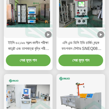
ইইসি ৬২১৯৬ স্বল্প-কালীন পরীক্ষা
এসি এন্ড ডিসি ইভি চার্জিং বন্দুক
কারেন্ট এবং তাপমাত্রা বৃদ্ধি পরীক্ষা
ফাংশনাল টেস্টার SNEQ08।
সিস্টেম ইভি কানেক্টরের জন্য
IEC 62196-1
সেরা মূল্য পান
সেরা মূল্য পান