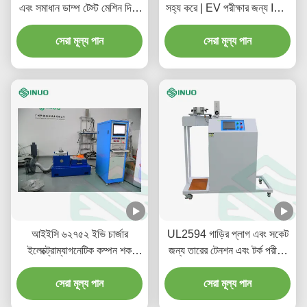
এবং সমাধান ডাম্প টেস্ট মেশিন দিয়ে
সহ্য করে | EV পরীক্ষার জন্য IEC
সন্নিবেশ করান
62196-1 অনুগত
সেরা মূল্য পান
সেরা মূল্য পান
আইইসি ৬২৭৫২ ইভি চার্জার
UL2594 গাড়ির প্লাগ এবং সকেট
ইলেক্ট্রোম্যাগনেটিক কম্পন শক
জন্য তারের টেনশন এবং টর্ক পরীক্ষা
টেস্টিং মেশিন
ডিভাইস
সেরা মূল্য পান
সেরা মূল্য পান