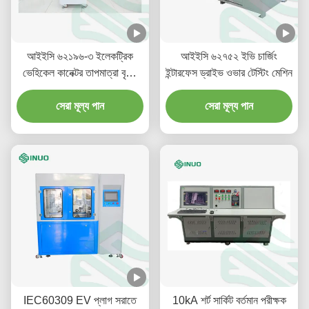
আইইসি ৬২১৯৬-৩ ইলেকট্রিক
আইইসি ৬২৭৫২ ইভি চার্জিং
ভেহিকেল কানেক্টর তাপমাত্রা বৃদ্ধি
ইন্টারফেস ড্রাইভ ওভার টেস্টিং মেশিন
পরীক্ষা সরঞ্জাম
সেরা মূল্য পান
সেরা মূল্য পান
IEC60309 EV প্লাগ সরাতে
10kA শর্ট সার্কিট বর্তমান পরীক্ষক