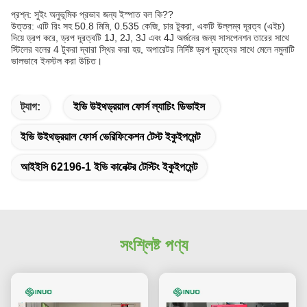
প্রশ্ন: সুইং অনুভূমিক প্রভাব জন্য ইস্পাত বল কি?
?
উত্তর: এটি রিং সহ 50.8 মিমি, 0.535 কেজি, চার টুকরা, একটি উল্লম্ব দূরত্ব (এইচ)
দিয়ে ড্রপ করে, ড্রপ দূরত্বটি 1J, 2J, 3J এবং 4J অর্জনের জন্য সাসপেনশন তারের সাথে
স্টিলের বলের 4 টুকরা দ্বারা স্থির করা হয়, অপারেটর নির্দিষ্ট ড্রপ দূরত্বের সাথে মেলে নমুনাটি
ভালভাবে ইনস্টল করা উচিত।
ট্যাগ:
ইভি উইথড্রয়াল ফোর্স ল্যাচিং ডিভাইস
ইভি উইথড্রয়াল ফোর্স ভেরিফিকেশন টেস্ট ইকুইপমেন্ট
আইইসি 62196-1 ইভি কানেক্টর টেস্টিং ইকুইপমেন্ট
সংশ্লিষ্ট পণ্য