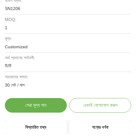
মডেল নম্বর:
SN1206
MOQ:
1
মূল্য:
Customized
অর্থ প্রদানের শর্তাবলী:
টি/টি
সরবরাহের ক্ষমতা:
30 সেট / মাস
সেরা মূল্য পান
এখনই যোগাযোগ করুন
বিস্তারিত তথ্য
পণ্যের বর্ণনা