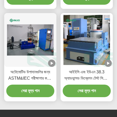
অটোমোটিভ উপাদানগুলির জন্য
আইইসি এবং ইউএন 38.3
ASTM&IEC পরীক্ষাগার কম্পন
অ্যাডভান্সড ভিব্রেশন টেস্ট সিস্টেম
পরীক্ষার সরঞ্জাম
3200kgf ফোর্স সহ
সেরা মূল্য পান
সেরা মূল্য পান