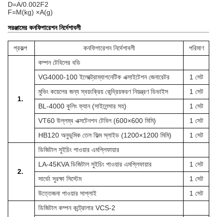
D=A/0.002F2
F=M(kg) ×A(g)
সরঞ্জামের কনফিগারেশন নির্দেশাবলী
প্রকল্প
কনফিগারেশন নির্দেশাবলী
পরিমাণ
কম্পন টেবিলের বডি
VG4000-100 ইলেক্ট্রোম্যাগনেটিক এক্সাইটেশন জেনারেটর
1 সেট
মুভিং কয়েলের জন্য স্বয়ংক্রিয় কেন্দ্রিয়করণ নিয়ন্ত্রণ ডিভাইস
1 সেট
1.
BL-4000 কুলিং ফ্যান (সাইলেন্সার সহ)
1 সেট
VT60 উল্লম্ব এক্সটেনশন টেবিল (600×600 মিমি)
1 সেট
HB120 অনুভূমিক তেল ফিল্ম স্লাইড (1200×1200 মিমি)
1 সেট
ডিজিটাল সুইচিং পাওয়ার এমপ্লিফায়ার
LA-45KVA ডিজিটাল সুইচিং পাওয়ার এমপ্লিফায়ার
1 সেট
2.
সার্ভো সুরক্ষা সিস্টেম
1 সেট
উত্তেজনা পাওয়ার সাপ্লাই
1 সেট
ডিজিটাল কম্পন কন্ট্রোলার VCS-2