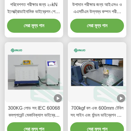
পরিবেশগত পরীক্ষার জন্য ২০kN
উপাদান পরীক্ষার জন্য আইএসও ও
ইলেক্ট্রোডাইনামিক ভাইব্রেশন শেকার
এএসটিএম উল্লম্ব কম্পন পরীক্ষা
(MIL-STD-810G)
সরঞ্জাম
সেরা মূল্য পান
সেরা মূল্য পান
300KG লোড সহ IEC 60068
700kgf বল এবং 600mm টেবিল
কমপ্লায়েন্ট মেকানিক্যাল ভাইব্রেশন
সহ সাইন এবং র্যান্ডম ভাইব্রেশন টেস্ট
টেস্টিং মেশিন
সিস্টেম
সেরা মূল্য পান
সেরা মূল্য পান