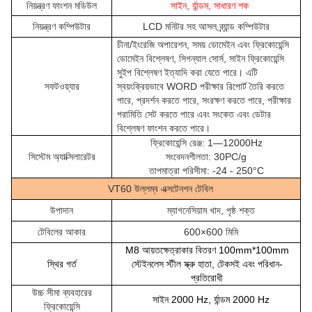
নিয়ন্ত্রণ ফাংশন মডিউল
সাইন, র্যান্ডম, সাধারণ শক
নিয়ন্ত্রণ কম্পিউটার
LCD মনিটর সহ আসল ব্র্যান্ড কম্পিউটার
চীনা/ইংরেজি অপারেশন, সময় ডোমেইন এবং ফ্রিকোয়েন্সি
ডোমেইন বিশ্লেষণ, সিগন্যাল সোর্স, সাইন ফ্রিকোয়েন্সি
সুইপ বিশ্লেষণ ইত্যাদি করা যেতে পারে। এটি
সফটওয়্যার
স্বয়ংক্রিয়ভাবে WORD পরীক্ষার রিপোর্ট তৈরি করতে
পারে, প্রদর্শন করতে পারে, সংরক্ষণ করতে পারে, পরীক্ষার
পরামিতি সেট করতে পারে এবং সংকেত এবং ডেটার
বিশ্লেষণ ফাংশন করতে পারে।
ফ্রিকোয়েন্সি রেঞ্জ: 1—12000Hz
সিস্টেম অ্যাক্সিলারেটর
সংবেদনশীলতা: 30PC/g
তাপমাত্রা পরিসীমা: -24 - 250°C
VT60 উল্লম্ব এক্সটেনশন টেবিল
উপাদান
ম্যাগনেসিয়াম খাদ, পৃষ্ঠ শক্ত
টেবিলের আকার
600×600 মিমি
M8 আয়তক্ষেত্রাকার বিতরণ 100mm*100mm
স্থির গর্ত
স্টেইনলেস স্টীল স্ক্রু হাতা, টেকসই এবং পরিধান-
প্রতিরোধী
উচ্চ সীমা ব্যবহারের
সাইন 2000 Hz, র্যান্ডম 2000 Hz
ফ্রিকোয়েন্সি