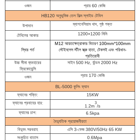
ওজন
প্রায় 60 কেজি
HB120 অনুভূমিক তেল ফিল্ম স্লাইড টেবিল
ম্যাগনেসিয়াম খাদ, পৃষ্ঠ শক্ত
উপাদান
1200×1200 মিমি
টেবিলের আকার
M12 আয়তক্ষেত্রাকার বিতরণ 100mm*100mm
স্থির গর্ত
স্টেইনলেস স্টীল স্ক্রু হাতা, টেকসই এবং পরিধান-
প্রতিরোধী
উচ্চ সীমা ব্যবহারের
সাইন 500 Hz, র্যান্ডম 2000 Hz
ফ্রিকোয়েন্সি
প্রায় 170 কেজি
ওজন
BL-5000 কুলিং ফ্যান
ফ্যানের শক্তি:
15KW
ফ্যানের প্রবাহের হার:
3
1.2m
/s
ফ্যানের চাপ:
6.5kpa
বৈদ্যুতিক প্রয়োজনীয়তা
বিদ্যুৎ সরবরাহ
এসি 3-ফেজ 380V/50Hz 65 KW
সংকুচিত বাতাস
0.6Mpa