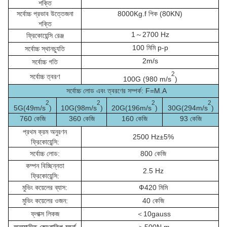
শক্তি
সর্বোচ্চ প্রভাব উত্তেজনা
8000Kg.f পিক (80KN)
শক্তি
1～2700 Hz
ফ্রিকোয়েন্সি রেঞ্জ
100 মিমি p-p
সর্বোচ্চ স্থানচ্যুতি
2m/s
সর্বোচ্চ গতি
2
সর্বোচ্চ ত্বরণ
100G (980 m/s
)
সর্বোচ্চ লোড এবং ত্বরণের সম্পর্ক: F=M.A
2
2
2
2
5G(49m/s
)
10G(98m/s
)
20G(196m/s
)
30G(294m/s
)
760 কেজি
360 কেজি
160 কেজি
93 কেজি
প্রথম ক্রম অনুরণন
2500 Hz±5%
ফ্রিকোয়েন্সি:
সর্বোচ্চ লোড:
800 কেজি
কম্পন বিচ্ছিন্নতা
2.5 Hz
ফ্রিকোয়েন্সি:
মুভিং কয়েলের ব্যাস:
Ф420 মিমি
মুভিং কয়েলের ওজন:
40 কেজি
ফ্লাক্স লিকজ
＜10gauss