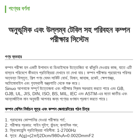
পণ্যের বর্ণনা
অনুভূমিক এবং উল্লম্ব টেবিল সহ পরিবহন কম্পন
পরীক্ষার সিস্টেম
পণ্য ব্যবহার
কম্পন পরীক্ষা হল একটি উপাদান বা ডিভাইসকে উত্তেজিত বা ঝাঁকুনি দেওয়ার কাজ, যাতে এটি
বাস্তব পরিবেশে কীভাবে প্রতিক্রিয়া দেখাবে তা দেখা যায়। কম্পন পরীক্ষার প্রয়োগের পরিসর
অত্যন্ত বিস্তৃত, শিল্প পণ্য যেমন সার্কিট বোর্ড, বিমান, জাহাজ, রকেট, ক্ষেপণাস্ত্র,
অটোমোবাইল এবং গৃহস্থালী যন্ত্রপাতি থেকে শুরু করে।
Sinuo আপনাকে সম্পূর্ণ উত্তেজনা এবং পরীক্ষার স্কিম সরবরাহ করতে পারে এবং GB,
GJB, UL, JIS, DIN, ISO, BS, MIL, IEC এবং ASTM-এর মতো জাতীয় এবং
আন্তর্জাতিক মান অনুযায়ী আপনার জন্য পণ্যের গুণমান প্রমাণ করতে পারে।
কম্পন মেশিন নির্বাচন সূত্র এবং কম্পন জেনারেটরের গঠন চিত্র
1. গ্রাহকের কোম্পানির দেওয়া পরীক্ষার শর্ত;
2. পরীক্ষার প্রকার: সাইন সুইপ; র্যান্ডম; ক্লাসিক শক;
3. ফ্রিকোয়েন্সি প্রতিক্রিয়া পরিসীমা: 1-2700Hz
4. সূত্র: A(g)=(2πf)2Dcm/980≒A=0.002DmmF2