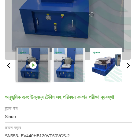
অনুভূমিক এবং উল্লম্ব টেবিল সহ পরিবহন কম্পন পরীক্ষা ব্যবস্থা
ব্র্যান্ড নাম:
Sinuo
মডেল নম্বর:
SN553- EV440HB120VT60VCS-2