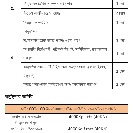
2-চ্যানেল ডিজিটাল কম্পন কন্ট্রোলার
1 সেট
3.
সিস্টেম অ্যাক্সিলারেশন সেন্সর
2 পিসি
নিয়ন্ত্রণ কম্পিউটার
1 সেট
আনুষাঙ্গিক
সংযোগকারী তার/ জলের পাইপ/ এয়ার পাইপ
1 সেট
অপারেটিং নির্দেশাবলী, পরিদর্শন রিপোর্ট, সার্টিফিকেট, রক্ষণাবেক্ষণ
1 সেট
4.
ম্যানুয়াল
আনুষঙ্গিক সরঞ্জাম (টি-টাইপ রেঞ্চ, ষড়ভুজ রেঞ্চ, স্ক্রু ড্রাইভার,
1 সেট
ইত্যাদি)
নিয়ন্ত্রণ সফ্টওয়্যার ইনস্টলেশন সিডি/ অতিরিক্ত যন্ত্রাংশ
1 সেট
প্রযুক্তিগত পরামিতি
VG4000-100 ইলেক্ট্রোম্যাগনেটিক এক্সাইটেশন জেনারেটরের পরামিতি
সর্বোচ্চ সাইনোসয়েডাল
4000Kg.f পিক (40KN)
উত্তেজনা শক্তি
সর্বোচ্চ র্যান্ডম উত্তেজনা
4000Kg.f rms (40KN)