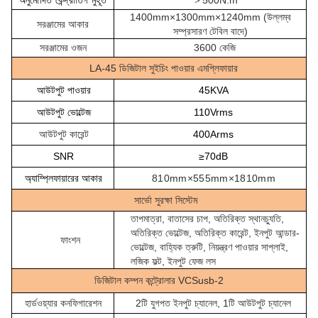
অনুমোদিত কেন্দ্রাতিগ মুহূর্ত
＞500N.m
1400mm×1300mm×1240mm (উল্লম্ব
সরঞ্জামের আকার
সম্প্রসারণ টেবিল বাদে)
সরঞ্জামের ওজন
3600 কেজি
LA-45 ডিজিটাল সুইচিং পাওয়ার এমপ্লিফায়ার
আউটপুট পাওয়ার
45KVA
আউটপুট ভোল্টেজ
110Vrms
আউটপুট কারেন্ট
400Arms
SNR
≥70dB
অ্যাম্প্লিফায়ারের আকার
810mm×555mm×1810mm
সার্ভো সুরক্ষা সিস্টেম
তাপমাত্রা, বাতাসের চাপ, অতিরিক্ত স্থানচ্যুতি,
অতিরিক্ত ভোল্টেজ, অতিরিক্ত কারেন্ট, ইনপুট আন্ডার-
ফাংশন
ভোল্টেজ, বাহ্যিক ত্রুটি, নিয়ন্ত্রণ পাওয়ার সাপ্লাই,
লজিক ফল্ট, ইনপুট ফেজ লস
ডিজিটাল কম্পন কন্ট্রোলার VCSusb-2
হার্ডওয়্যার কনফিগারেশন
2টি যুগপত ইনপুট চ্যানেল, 1টি আউটপুট চ্যানেল