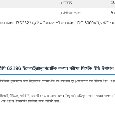
পেলোড:
10
যোগানের ক্ষমতা:
5 
ষার সরঞ্জাম
, 
RS232 বৈদ্যুতিক নিরাপত্তা পরীক্ষার সরঞ্জাম
, 
DC 6000V ইভ টেস্টিং সরঞ
ি 62196 ইলেকট্রোম্যাগনেটিক কম্পন পরীক্ষা সিস্টেম ইভি উপাদান
্রিয়া মূল্যায়নের জন্য সিমুলেটেড স্ট্রেসগুলির সাপেক্ষে করা হয়।এয়ারস্পেস সহ বিভিন্ন শিল্পে পণ্
বি, জিজেবি, ইউএল, আইইসি, এএসটিএম এবং আরও অনেক কিছু সহ) অতিক্রম করে। আমরা আপনার নির্দিষ্
এবং শিল্পের শীর্ষস্থানীয় নির্ভরযোগ্যতা প্রতিষ্ঠা করা।