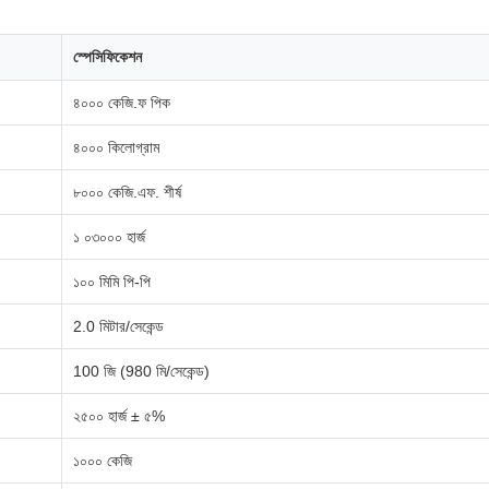
স্পেসিফিকেশন
৪০০০ কেজি.ফ পিক
৪০০০ কিলোগ্রাম
৮০০০ কেজি.এফ. শীর্ষ
১ ০৩০০০ হার্জ
১০০ মিমি পি-পি
2.0 মিটার/সেকেন্ড
100 জি (980 মি/সেকেন্ড)
২৫০০ হার্জ ± ৫%
১০০০ কেজি