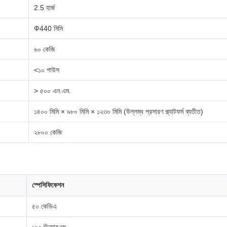
2.5 হার্জ
Ф440 মিমি
৬০ কেজি
<১০ গাউস
> ৫০০ এন.এম.
১৪০০ মিমি × ৯৮০ মিমি × ১২৩০ মিমি (উল্লম্ব প্রসারণ প্ল্যাটফর্ম ব্যতীত)
২৮০০ কেজি
স্পেসিফিকেশন
৫০ কেভিএ