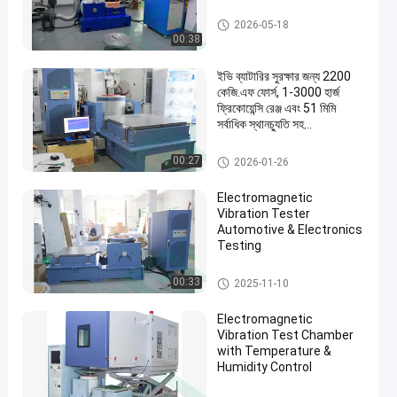
কম্পন পরীক্ষা সিস্টেম
2026-05-18
00:38
ইভি ব্যাটারির সুরক্ষার জন্য 2200
কেজি.এফ ফোর্স, 1-3000 হার্জ
ফ্রিকোয়েন্সি রেঞ্জ এবং 51 মিমি
সর্বাধিক স্থানচ্যুতি সহ
ইলেক্ট্রোম্যাগনেটিক কম্পন পরীক্ষার
মেশিন
বৈদ্যুতিক যানবাহন পরীক্ষার সরঞ্জাম
00:27
2026-01-26
Electromagnetic
Vibration Tester
Automotive & Electronics
Testing
বৈদ্যুতিক যানবাহন পরীক্ষার সরঞ্জাম
00:33
2025-11-10
Electromagnetic
Vibration Test Chamber
with Temperature &
Humidity Control