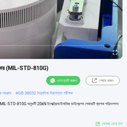
ন শেকার (MIL-STD-810G)
এখন চ্যাট করুন
শেয়ার করুন
 সরঞ্জাম
#
GB 38032 বৈদ্যুতিক নিরাপত্তা পরীক্ষক
MIL-STD-810G অনুবর্তী 20kN ইলেক্ট্রোডাইনামিক ভাইব্রেশন শেকারটি ব্যাপক পরিবেশগত
মেসেজ রেখে যান