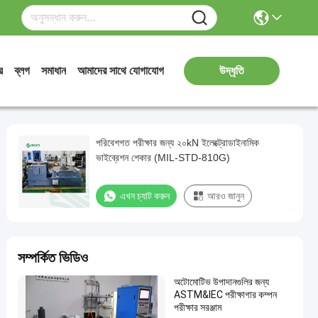
র
ব্লগ
সমাধান
আমাদের সাথে যোগাযোগ
উদ্ধৃতি
পরিবেশগত পরীক্ষার জন্য ২০kN ইলেক্ট্রোডাইনামিক
ভাইব্রেশন শেকার (MIL-STD-810G)
এখন চ্যাট করুন
আরও জানুন
সম্পর্কিত ভিডিও
অটোমোটিভ উপাদানগুলির জন্য
ASTM&IEC পরীক্ষাগার কম্পন
পরীক্ষার সরঞ্জাম