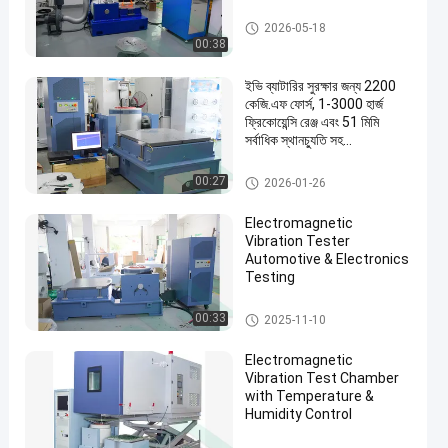
কম্পন পরীক্ষা সিস্টেম
2026-05-18
00:38
ইভি ব্যাটারির সুরক্ষার জন্য 2200
কেজি.এফ ফোর্স, 1-3000 হার্জ
ফ্রিকোয়েন্সি রেঞ্জ এবং 51 মিমি
সর্বাধিক স্থানচ্যুতি সহ
ইলেক্ট্রোম্যাগনেটিক কম্পন পরীক্ষার
মেশিন
বৈদ্যুতিক যানবাহন পরীক্ষার সরঞ্জাম
00:27
2026-01-26
Electromagnetic
Vibration Tester
Automotive & Electronics
Testing
বৈদ্যুতিক যানবাহন পরীক্ষার সরঞ্জাম
00:33
2025-11-10
Electromagnetic
Vibration Test Chamber
with Temperature &
Humidity Control