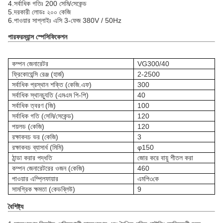
4.
সর্বাধিক গতিঃ 200 সেমি/সেকেন্ড
5.
দরকারী লোডঃ ২০০ কেজি
6.
পাওয়ার সাপ্লাইঃ এসি 3-ফেজ 380V / 50Hz
পারফরম্যান্স স্পেসিফিকেশন
কম্পন জেনারেটর
VG300/40
ফ্রিকোয়েন্সি রেঞ্জ (হার্জ)
2-2500
সর্বাধিক প্রস্থান শক্তি (কেজি.এফ)
300
সর্বাধিক স্থানচ্যুতি (এমএম পি-পি)
40
সর্বাধিক ত্বরণ (জি)
100
সর্বাধিক গতি (সেমি/সেকেন্ড)
120
পয়লড (কেজি)
120
রক্ষাকবচ ভর (কেজি)
3
রক্ষাকবচ ব্যাসার্ধ (মিমি)
φ150
ঠান্ডা করার পদ্ধতি
জোর করে বায়ু শীতল করা
কম্পন জেনারেটরের ওজন (কেজি)
460
পাওয়ার এম্প্লিফায়ার
এমপি৩কে
সামগ্রিক ক্ষমতা (কেডব্লিউ)
9
বৈশিষ্ট্য