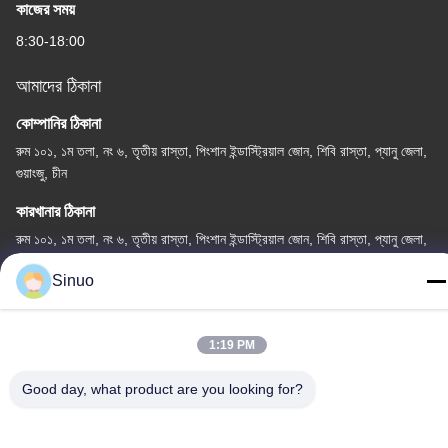
কাজের সময়
8:30-18:00
আমাদের ঠিকানা
কোম্পানির ঠিকানা
রুম ১০১, ১ম তলা, নং ৬, তৃতীয় রাস্তা, পিংশান ইন্ডাস্ট্রিয়াল জোন, শিবি রাস্তা, প্যানু জেলা,
গুয়াংজু, চীন
কারখানার ঠিকানা
রুম ১০১, ১ম তলা, নং ৬, তৃতীয় রাস্তা, পিংশান ইন্ডাস্ট্রিয়াল জোন, শিবি রাস্তা, প্যানু জেলা,
গুয়াংজু, চীন
Sinuo
টেলিফোন
+86--13527656435
1:19 PM
Good day, what product are you looking for?
চীন ভালো মানের বৈদ্যুতিক যানবাহন পরীক্ষার সরঞ্জাম সরবরাহকারী। কপিরাইট © -2026