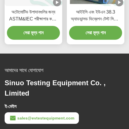
অটোমোটিভ উপাদানগুলির জন্য
আইইসি এবং ইউএন 38.3
ASTM&IEC পরীক্ষাগার কম্পন
অ্যাডভান্সড ভিব্রেশন টেস্ট সিস্টেম
পরীক্ষার সরঞ্জাম
3200kgf ফোর্স সহ
সেরা মূল্য পান
সেরা মূল্য পান
আমাদের সাথে যোগাযোগ
Sinuo Testing Equipment Co. ,
Limited
ই-মেইল
sales@evtestequipment.com