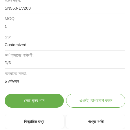
মডেল নম্বর:
SN553-EV203
MOQ:
1
মূল্য:
Customized
অর্থ প্রদানের শর্তাবলী:
টি/টি
সরবরাহের ক্ষমতা:
5 সেট/মাস
সেরা মূল্য পান
এখনই যোগাযোগ করুন
বিস্তারিত তথ্য
পণ্যের বর্ণনা