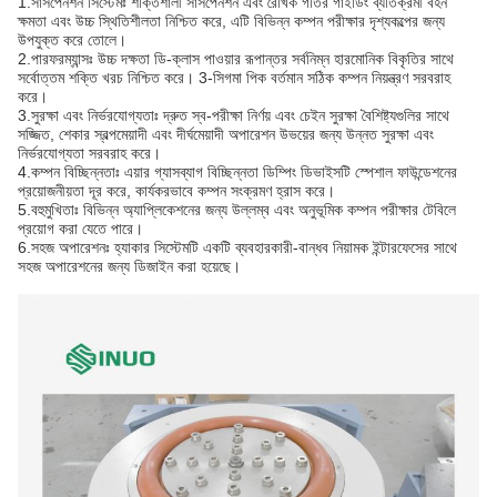
1.
সাসপেনশন সিস্টেমঃ শক্তিশালী সাসপেনশন এবং রৈখিক গতির গাইডিং ব্যতিক্রমী বহন
ক্ষমতা এবং উচ্চ স্থিতিশীলতা নিশ্চিত করে, এটি বিভিন্ন কম্পন পরীক্ষার দৃশ্যকল্পের জন্য
উপযুক্ত করে তোলে।
2.
পারফরম্যান্সঃ উচ্চ দক্ষতা ডি-ক্লাস পাওয়ার রূপান্তর সর্বনিম্ন হারমোনিক বিকৃতির সাথে
সর্বোত্তম শক্তি খরচ নিশ্চিত করে। 3-সিগমা পিক বর্তমান সঠিক কম্পন নিয়ন্ত্রণ সরবরাহ
করে।
3.
সুরক্ষা এবং নির্ভরযোগ্যতাঃ দ্রুত স্ব-পরীক্ষা নির্ণয় এবং চেইন সুরক্ষা বৈশিষ্ট্যগুলির সাথে
সজ্জিত, শেকার স্বল্পমেয়াদী এবং দীর্ঘমেয়াদী অপারেশন উভয়ের জন্য উন্নত সুরক্ষা এবং
নির্ভরযোগ্যতা সরবরাহ করে।
4.
কম্পন বিচ্ছিন্নতাঃ এয়ার গ্যাসব্যাগ বিচ্ছিন্নতা ডিম্পিং ডিভাইসটি স্পেশাল ফাউন্ডেশনের
প্রয়োজনীয়তা দূর করে, কার্যকরভাবে কম্পন সংক্রমণ হ্রাস করে।
5.
বহুমুখিতাঃ বিভিন্ন অ্যাপ্লিকেশনের জন্য উল্লম্ব এবং অনুভূমিক কম্পন পরীক্ষার টেবিলে
প্রয়োগ করা যেতে পারে।
6.
সহজ অপারেশনঃ হ্যাকার সিস্টেমটি একটি ব্যবহারকারী-বান্ধব নিয়ামক ইন্টারফেসের সাথে
সহজ অপারেশনের জন্য ডিজাইন করা হয়েছে।