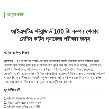
পণ্যের বর্ণনা
আইএসটিএ স্ট্যান্ডার্ড 100 জি কম্পন শেকার
মেশিন কার্টন প্যাকেজ পরীক্ষার জন্য
পণ্যের সংক্ষিপ্ত বিবরণ
আমাদের 100 জি কম্পন শেকার মেশিনটি বিশেষভাবে কার্টন প্যাকেজ কম্পন পরীক্ষার জন্য
ডিজাইন করা হয়েছে যাতে শিল্পের বিভিন্ন মান পূরণ করা যায়, যার মধ্যে রয়েছেঃ এমআইএল-
এসটিডি, ডিআইএন, আইএসও, এএসটিএম, আইইসি, আইএসটিএ, জিবি, জিজেবি,
জেআইএস, বিএস,এবং আরোএই উচ্চ-কার্যকারিতা সরঞ্জামগুলি নিশ্চিত করে যে আপনার পণ্যগুলি
বাস্তব বিশ্বের শিপিংয়ের শর্তগুলি অনুকরণ করতে কঠোর পরীক্ষার মধ্য দিয়ে যায়, প্যাকেজিং
অখণ্ডতা এবং স্থায়িত্ব সম্পর্কে মূল্যবান অন্তর্দৃষ্টি সরবরাহ করে।
মূল বৈশিষ্ট্যাবলী
1.
সর্বাধিক প্রস্থান শক্তিঃ ৬০০ কেজি
2.
ফ্রিকোয়েন্সি রেঞ্জঃ ১-৩০০০ হার্জ
3.
সর্বাধিক স্থানচ্যুতিঃ ৫০.৮ মিমি